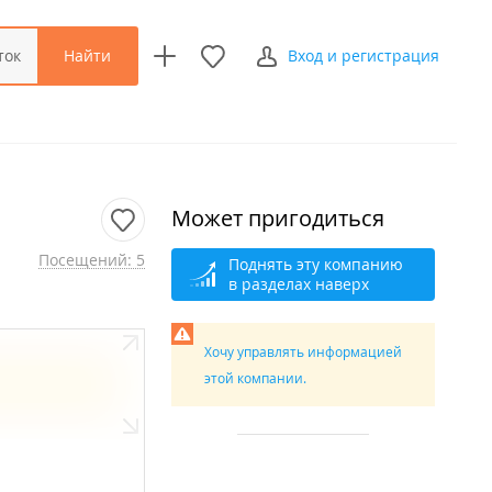
Найти
ток
Вход и регистрация
Может пригодиться
Посещений: 5
Поднять эту компанию
в разделах наверх
Хочу управлять информацией
этой компании.