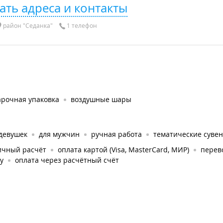
ать адреса и контакты
район "Седанка"
1 телефон
арочная упаковка
воздушные шары
 девушек
для мужчин
ручная работа
тематические суве
ичный расчёт
оплата картой (Visa, MasterCard, МИР)
перев
у
оплата через расчётный счёт