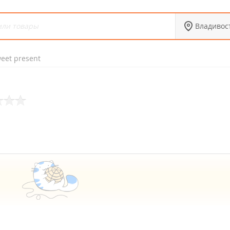
Владивос
eet present