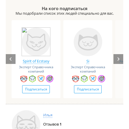
На кого подписаться
Мы подобрали список этих людей специально для вас.
Spirit of Ecstasy
Si
Анге
Эксперт Справочника
Эксперт Справочника
Экс
компаний
компаний
Подписаться
Подписаться
Илья
Отзывов
1