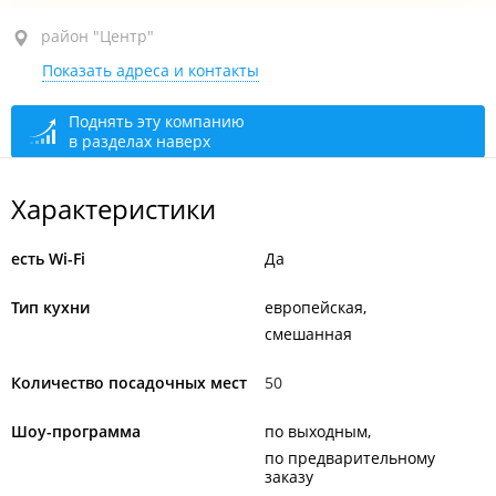
район "Центр", ул. Светланская, 11
район "Центр"
Показать адреса и контакты
ТЦ "Централь"
открыто: 18:00–23:59
Поднять эту компанию
в разделах наверх
Характеристики
есть Wi-Fi
Да
Тип кухни
европейская
смешанная
Количество посадочных мест
50
Шоу-программа
по выходным
по предварительному
заказу