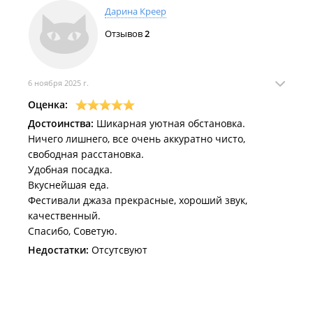
четверых, администратор предложила оставить
Дарина Креер
номер телефона и пообещала связаться, как только
что-то прояснится. Разумеется, никто так и не
Отзывов
2
перезвонил. Пакет с подарком был утрачен
безвозвратно. Очень досадно, что за громким
имиджем и высоким чеком скрывается
6 ноября 2025 г.
непорядочность персонала. Возвращаться сюда
Оценка:
желания нет.
Достоинства:
Шикарная уютная обстановка.
Ничего лишнего, все очень аккуратно чисто,
свободная расстановка.
Удобная посадка.
Вкуснейшая еда.
Фестивали джаза прекрасные, хороший звук,
качественный.
Спасибо, Советую.
Недостатки:
Отсутсвуют