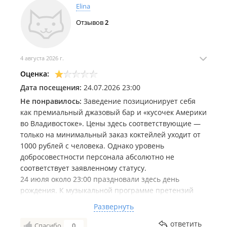
Elina
Отзывов
2
4 августа 2026 г.
Оценка:
Дата посещения:
24.07.2026 23:00
Не понравилось:
Заведение позиционирует себя
как премиальный джазовый бар и «кусочек Америки
во Владивостоке». Цены здесь соответствующие —
только на минимальный заказ коктейлей уходит от
1000 рублей с человека. Однако уровень
добросовестности персонала абсолютно не
соответствует заявленному статусу.
24 июля около 23:00 праздновали здесь день
рождения. К музыкальной программе претензий
нет, но на волне позитивных эмоций мы случайно
Развернуть
оставили в баре пакет с подарком. Обнаружили
потерю позже, но поначалу не переживали:
ответить
Спасибо
0