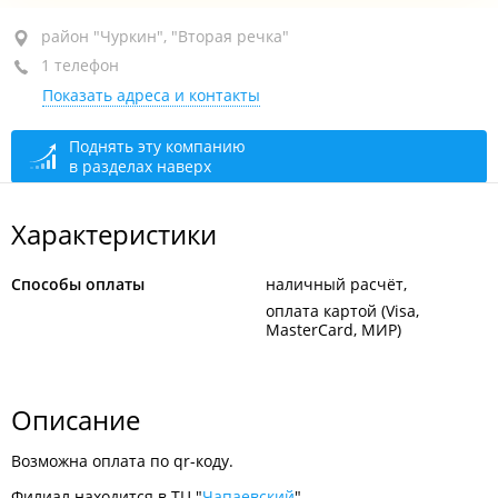
ул. Калинина, 269А стр. 2
район "Чуркин", "Вторая речка"
1 телефон
пав. 112
Показать адреса и контакты
открыто: 08:00–19:00
Поднять эту компанию
в разделах наверх
Характеристики
Способы оплаты
наличный расчёт
оплата картой (Visa,
MasterCard, МИР)
Описание
Возможна оплата по qr-коду.
Филиал находится в ТЦ "
Чапаевский
".