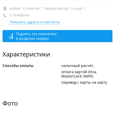
район "Столетие", пр-т 100-летия Владивостока, 40
район "Столетие", "Некрасовская" и ещё 1
3 телефона
ТЦ "Сотка"
Показать адреса и контакты
+7 994 102-97-40
закрыто, откроется в 09:00
Поднять эту компанию
в разделах наверх
Характеристики
Способы оплаты
наличный расчёт
оплата картой (Visa,
MasterCard, МИР)
перевод с карты на карту
Фото