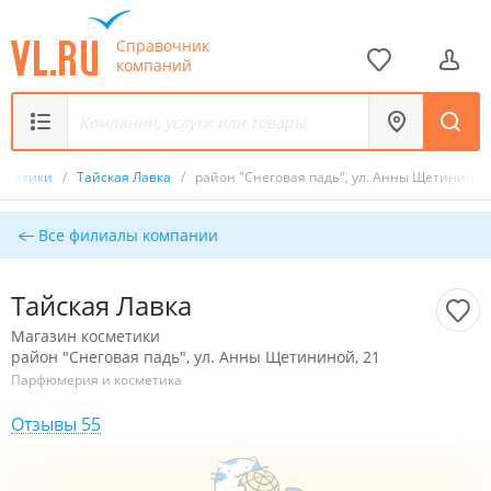
Справочник
компаний
осметики
/
Тайская Лавка
/
район "Снеговая падь", ул. Анны Щетининой
Все филиалы компании
Тайская Лавка
Магазин косметики
район "Снеговая падь", ул. Анны Щетининой, 21
Парфюмерия и косметика
Отзывы 55