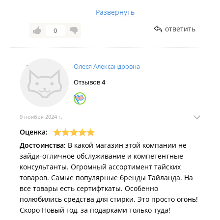
Развернуть
Спасибо за ваше доверие к «Тайской Лавке».
Ждём вас снова за приятными покупками и
ответить
0
хорошим настроением ✨
Олеся Александровна
Отзывов
4
9 ноября 2024 г.
Оценка:
Достоинства:
В какой магазин этой компании не
зайди-отличное обслуживание и компетентные
консультанты. Огромный ассортимент тайских
товаров. Самые популярные бренды Тайланда. На
все товары есть сертифткаты. Особенно
полюбились средства для стирки. Это просто огонь!
Скоро Новый год, за подарками только туда!