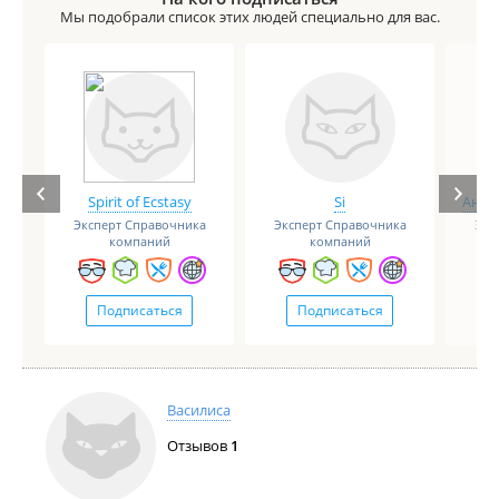
Мы подобрали список этих людей специально для вас.
Spirit of Ecstasy
Si
Анге
Эксперт Справочника
Эксперт Справочника
Экс
компаний
компаний
Подписаться
Подписаться
Василиса
Отзывов
1