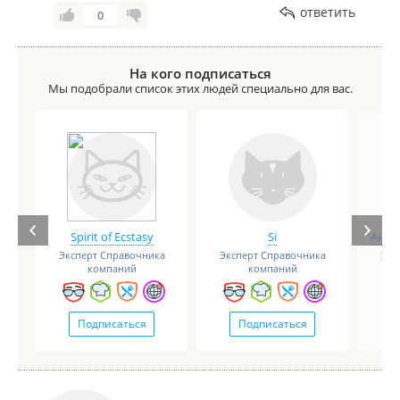
ответить
0
На кого подписаться
Мы подобрали список этих людей специально для вас.
Spirit of Ecstasy
Si
Анге
Эксперт Справочника
Эксперт Справочника
Экс
компаний
компаний
Подписаться
Подписаться