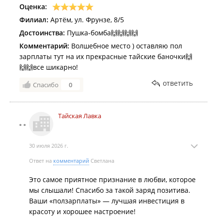
Владивостоке, при этом клиент не теряет время на
Оценка:
ожидание и риски, связанные с отправкой груза из
Филиал:
Артём, ул. Фрунзе, 8/5
Таиланда.
Достоинства:
Пушка-бомба🙌🙌🙌🙌
Доставка по Владивостоку и РФ от 100 грамм до оптовых
Комментарий:
Волшебное место ) оставляю пол
партий.
зарплаты тут на их прекрасные тайские баночки🙌
ИП Михайлов Д. В.
🙌🙌все шикарно!
Филиалы находятся в ТРК "
Луговая
", ТЦ "
Снеговая падь
", ТЦ
ответить
Спасибо
0
"
Ладыгина
", ТРЦ "
Лазо
", ТРЦ "
Дружба
", ТЦ "
Сириус
", ТРК
"
Седанка Сити
".
Тайская Лавка
30 июля 2026 г.
Ответ на
комментарий
Светлана
Это самое приятное признание в любви, которое
мы слышали! Спасибо за такой заряд позитива.
Ваши «ползарплаты» — лучшая инвестиция в
красоту и хорошее настроение!