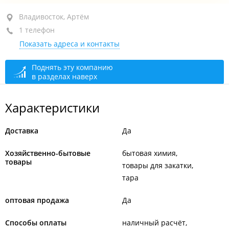
район "64, 71 микрорайоны", ул. Ладыгина, 3
Владивосток, Артём
1 телефон
ТЦ "Ладыгина", 1-й этаж
Показать адреса и контакты
открыто: 10:00–20:00
Поднять эту компанию
в разделах наверх
Характеристики
Доставка
Да
Хозяйственно-бытовые
бытовая химия
товары
товары для закатки
тара
оптовая продажа
Да
Способы оплаты
наличный расчёт