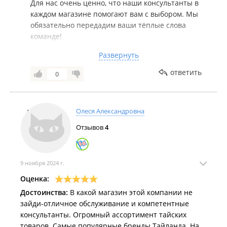
Для нас очень ценно, что наши консультанты в
каждом магазине помогают вам с выбором. Мы
обязательно передадим ваши тёплые слова
команде!
Развернуть
Спасибо за ваше доверие к «Тайской Лавке».
Ждём вас снова за приятными покупками и
ответить
0
хорошим настроением ✨
Олеся Александровна
Отзывов
4
9 ноября 2024 г.
Оценка:
Достоинства:
В какой магазин этой компании не
зайди-отличное обслуживание и компетентные
консультанты. Огромный ассортимент тайских
товаров. Самые популярные бренды Тайланда. На