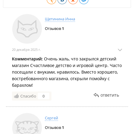
Аптека "
Новая аптека
";
Аптека Миницен
;
Щетинина Инна
Салон оптики "
Оптик Край
".
Отзывов
1
Магазины косметики и хозяйственно-бытовых товаров:
Парикмахерский магазин "
Парикмастер
";
20 декабря 2025 г.
Магазин парфюмерии
;
Комментарий:
Очень жаль, что закрылся детский
магазин Счастливое детство и игровой центр. Часто
Магазин косметики "
Такие девочки
";
посещали с внуками, нравилось. Вместо хорошего,
Магазин косметики "
Тайская Лавка
".
востребованного магазина, открыли помойку с
барахлом!
​Магазины товаров для дома:
ответить
Спасибо
0
Магазин товаров для дома "
Зеленый остров
".
Магазины цветов, праздничных товаров:
Цветочный магазин "
Сергей
Green Art
".
Отзывов
1
Точки общественного питания: