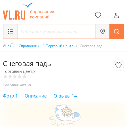
Справочник
компаний
VL.ru
/
Справочник
/
Торговый центр
/
Снеговая падь
Снеговая падь
Торговый центр
Торговые центры
Фото
1
Описание
Отзывы
14