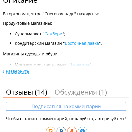
В торговом центре "Снеговая падь" находятся:
Продуктовые магазины:
Супермаркет "
Самбери
";
Кондитерский магазин "
Восточная лавка
".
Магазины одежды и обуви:
Магазин женской одежды "
Трикотаж
";
Развернуть
Обувной магазин "
G16
".
​Магазины техники:
Отзывы
(14)
Обсуждения
(1)
Магазин техники "
DNS
".
Магазины ювелирных украшений, часов и аксессуаров:
Подписаться на комментарии
Магазин аксессуаров "
Tesoro
".
Чтобы оставить комментарий, пожалуйста, авторизуйтесь!
Аптеки и оптики, магазины медицинских товаров: