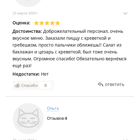
Платёжный терминал "
Кенгу24
";
25 марта 2024 г.
Банкомат "
Сбербанк
";
Оценка:
Банкомат "
ВТБ
";
Достоинства:
Доброжелательный персонал, очень
Банкомат "
Газпромбанк
";
вкусное меню. Заказали пиццу с креветкой и
гребешком, просто пальчики оближешь!! Салат из
Банкомат "
Промсвязьбанк
";
баклажан и цезарь с креветкой, был тоже очень
Банкомат "
Примсоцбанк
";
вкусным. Огромное спасибо! Обязательно вернёмся
ещё раз!
Банкомат "
Райффазенбанк"
;
Недостатки:
Нет
Банкомат "
Совкомбанк
";
ответить
Спасибо
0
Банкомат "
Т-Банк
".
Банки:
Ольга
Банк "
Сбер Банк
";
Отзывов
4
Банк "
Совкомбанк
".