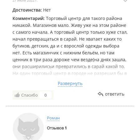
27 июля 2022 г.
Достоинства:
Нет
Комментарий:
Торговый центр для такого района
никакой. Магазинов мало. Живу уже на этом районе
с самого начала. А торговый центр только хуже стал,
начал превращаться в сарай. Не хватает каких то
бутиков, детских, да и с взрослой одежды выбора
нет. Есть магазинчик с нижним бельём, но там
ценник в три раза дороже чем везде(на днях зашла,
они расширилисьи превратились в сарай какой то.
Ни один торговый центр в городе не разрешил бы в
таком виде торговать). Золото тоже желает быть
Развернуть
лучше. Вообще бы запустили какие нибудь
магазинчики, бутики, что бы у людей был хоть как
ответить
Спасибо
0
то выбор. Детских бутиков вообще не хватает,
счастливое детство это отстойное и ценник там не
реальный и выбор не акти. Администрация
Роман
возьмите на контроль. А то иначе скоро откроется
Отзывов
1
на светофоре новый торговый центр и к вам
вообще ни кто ходить не будет.