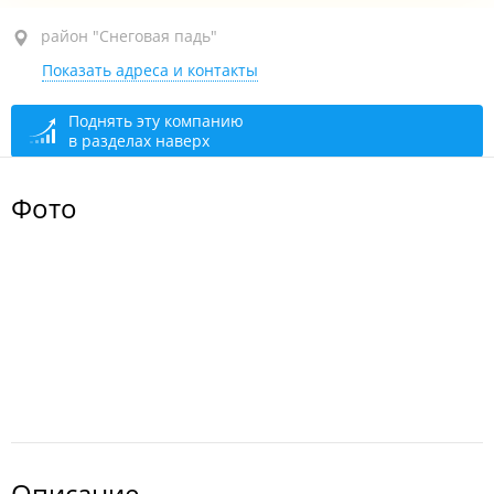
район "Снеговая падь", ул. Анны Щетининой, 21
район "Снеговая падь"
Показать адреса и контакты
круглосуточно
Поднять эту компанию
в разделах наверх
Фото
Описание