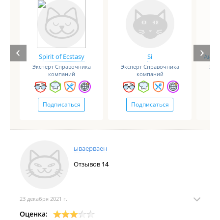
Spirit of Ecstasy
Si
Анге
Эксперт Справочника
Эксперт Справочника
Экс
компаний
компаний
Подписаться
Подписаться
ываерваен
Отзывов
14
23 декабря 2021 г.
Оценка: