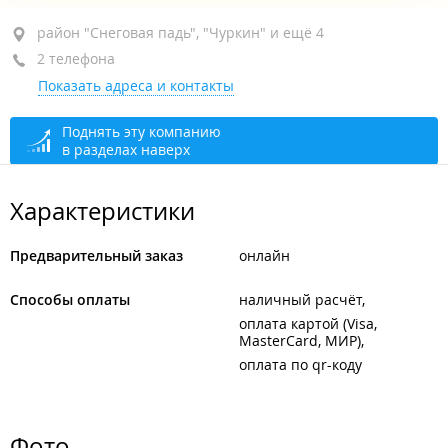
район "Снеговая падь", ул. Анны Щетининой, 21
район "Снеговая падь", "Чуркин" и ещё 4
2 телефона
ТЦ "Снеговая падь"
Показать адреса и контакты
сегодня закрыто
Поднять эту компанию
в разделах наверх
Характеристики
Предварительный заказ
онлайн
Способы оплаты
наличный расчёт
оплата картой (Visa,
MasterCard, МИР)
оплата по qr-коду
Фото