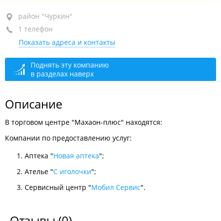
район "Чуркин", ул. Окатовая, 28А
район "Чуркин"
1 телефон
+7 (423) 227-35-73
Показать адреса и контакты
закрыто, откроется в 09:00
Поднять эту компанию
в разделах наверх
Описание
В торговом центре "Махаон-плюс" находятся:
Компании по предоставлению услуг:​
Аптека "
Новая аптека
";
Ателье "
С иголочки
";
Сервисный центр "
Мобил Сервис
".
Отзывы
(0)