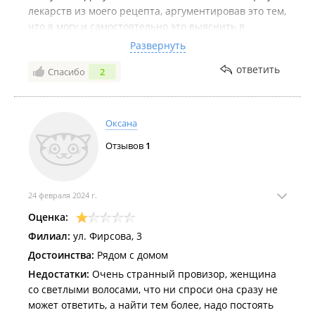
лекарств из моего рецепта, аргументировав это тем,
что я могу и самостоятельно это выяснить в
интернете. Ну, тогда я смогла самостоятельно дойти
Развернуть
до соседней аптеки и отовариться там. Жаль, что
ответить
Спасибо
2
этой аптекой теперь буду пользоваться в крайнем
случае. Хорошо, что иные аптеки тоже находятся
вдоль моих привычных маршрутов.
Оксана
Отзывов
1
24 февраля 2024 г.
Оценка:
Филиал:
ул. Фирсова, 3
Достоинства:
Рядом с домом
Недостатки:
Очень странный провизор, женщина
со светлыми волосами, что ни спроси она сразу не
может ответить, а найти тем более, надо постоять