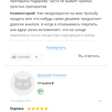
препараты подороже, часто не бывает нужных
простых препаратов.
Комментарий:
Уже неоднократно на мою просьбу
продать мне что-нибудь самое дешевое предлагают
дорогие аналоги. А когда я отказываюсь покупать,
они вдруг резко вспоминают, что на складе
завалялась пачка лекарства подходящего моему
бюджету. Всегда остается на душе осадочек, что
держат меня за дуру и пытаются обмануть. Думаю,
Развернуть
что во всех аптеках зарплата начисляется
ответить
Спасибо
0
примерно одинаково, но в других аптеках просишь
дешевое, сразу дают дешевое, а не пытаются свою
выгоду поиметь за счет несостоятельного клиента.
Асортимент узок и то что мне нужно всегда
Дмитрий Томилов
отсутствует.
Отзывов
6
Мечтаю о другой аптеке в такой же шаговой
доступности от меня.
14 ноября 2021 г.
Оценка: