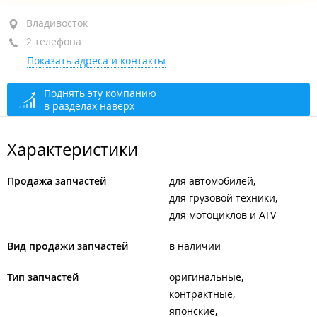
ул. Нейбута, 125 стр. 22
Владивосток
2 телефона
1-й этаж
Показать адреса и контакты
+7 914 707-68-71
+7 (423) 277-68-71
Поднять эту компанию
в разделах наверх
открыто: 10:00–18:00
Характеристики
Продажа запчастей
для автомобилей
для грузовой техники
для мотоциклов и ATV
Вид продажи запчастей
в наличии
Тип запчастей
оригинальные
контрактные
японские