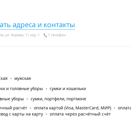
ать адреса и контакты
м, ул. Кирова, 11 кор. 1
1 телефон
ская
мужская
ки и головные уборы
сумки и кошельки
овные уборы
сумки, портфели, портмоне
ичный расчёт
оплата картой (Visa, MasterCard, МИР)
оплата
вод с карты на карту
оплата через расчётный счёт