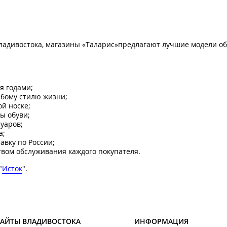
Владивостока, магазины «Таларис»предлагают лучшие модели об
.
я годами;
бому стилю жизни;
й носке;
ы обуви;
уаров;
а;
авку по России;
твом обслуживания каждого покупателя.
"
Исток
".
САЙТЫ ВЛАДИВОСТОКА
ИНФОРМАЦИЯ