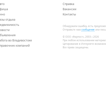
вто
Справка
фиша
Вакансии
ино
Контакты
азы отдыха
едвижимость
Обнаружили ошибку, есть предложе
овости
Отправьте нам
сообщение
или пись
бъявления
© ООО «Фарпост», 2003—2026
абота во Владивостоке
При любом использовании материа
Цитирование в Интернете возможно
правочник компаний
Все права защищены.