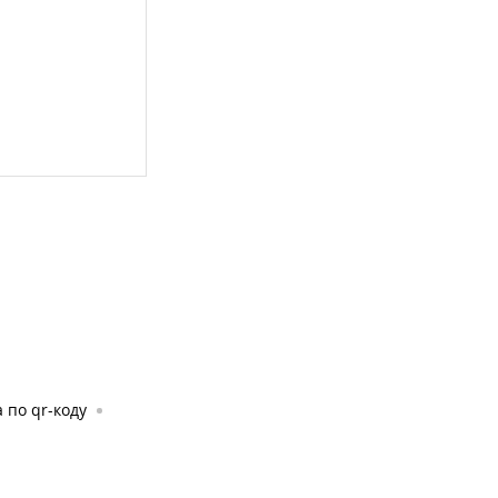
 по qr-коду