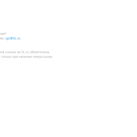
ния?
мо:
spr@VL.ru
лов
ссылка на VL.ru
обязательна.
 только при наличии гиперссылки.