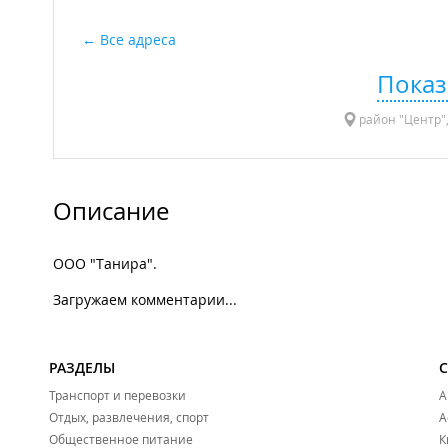
Все адреса
Показ
район "Центр",
Описание
ООО "Танира".
Загружаем комментарии...
РАЗДЕЛЫ
Транспорт и перевозки
А
Отдых, развлечения, спорт
А
Общественное питание
К