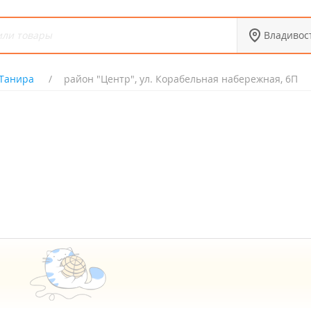
Владивос
Танира
район "Центр", ул. Корабельная набережная, 6П