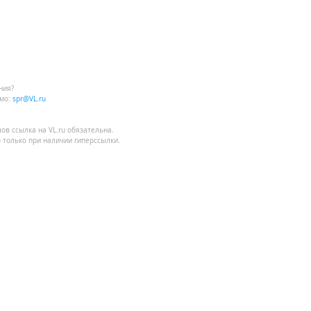
ния?
мо:
spr@VL.ru
лов
ссылка на VL.ru
обязательна.
 только при наличии гиперссылки.