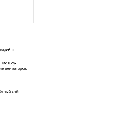
свадеб
ние шоу-
ие аниматоров,
чётный счёт