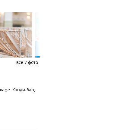
все 7 фото
кафе. Кэнди-бар,