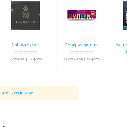
Naboka Events
Империя детства
Насто
и
2 отзывa
|
54 фото
11 отзывов
|
14 фото
авитель компании.