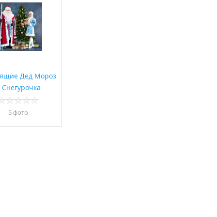
ящие Дед Мороз
 Снегурочка
5 фото