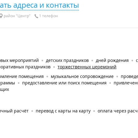
ать адреса и контакты
район "Центр"
1 телефон
овых мероприятий
детских праздников
дней рождения
поративных праздников
торжественных церемоний
рмление помещения
музыкальное сопровождение
проведе
граммы
предоставление или поиск помещения
привлечен
ущих
ичный расчёт
перевод с карты на карту
оплата через рас