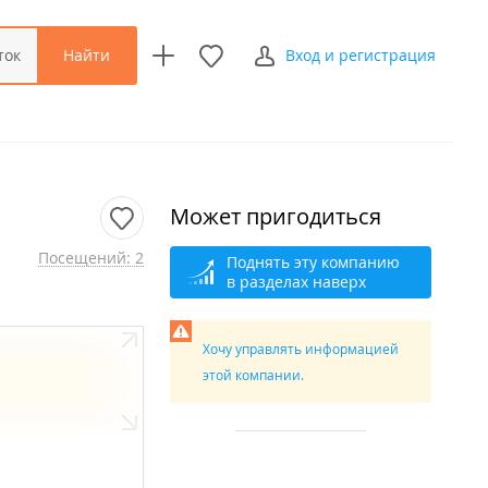
Найти
ток
Вход и регистрация
Может пригодиться
Посещений: 2
Поднять эту компанию
в разделах наверх
Хочу управлять информацией
этой компании.