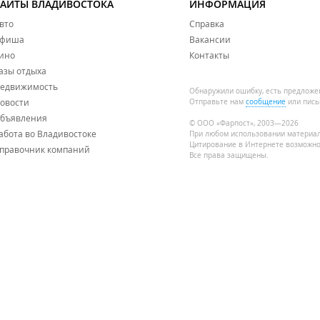
САЙТЫ ВЛАДИВОСТОКА
ИНФОРМАЦИЯ
вто
Справка
фиша
Вакансии
ино
Контакты
азы отдыха
едвижимость
Обнаружили ошибку, есть предложе
овости
Отправьте нам
сообщение
или пись
бъявления
© ООО «Фарпост», 2003—2026
абота во Владивостоке
При любом использовании материа
Цитирование в Интернете возможно
правочник компаний
Все права защищены.