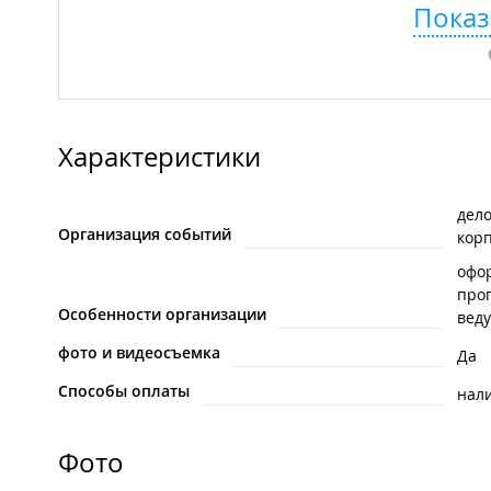
Показ
Характеристики
дел
Организация событий
кор
офо
про
Особенности организации
вед
фото и видеосъемка
Да
Способы оплаты
нал
Фото