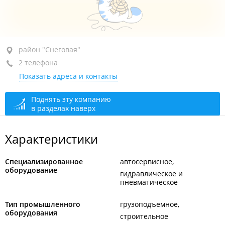
район "Снеговая", ул. Снеговая, 64А стр. 1
район "Снеговая"
2 телефона
+7 966 293-41-82
Показать адреса и контакты
Склад
сегодня закрыто
Офис
сегодня закрыто
Поднять эту компанию
в разделах наверх
Характеристики
Специализированное
автосервисное
оборудование
гидравлическое и
пневматическое
Тип промышленного
грузоподъемное
оборудования
строительное