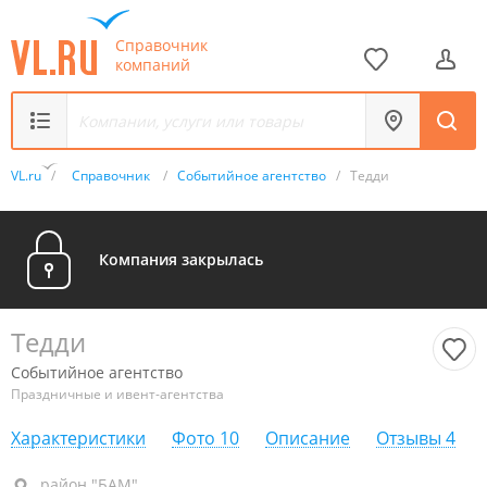
Справочник
компаний
VL.ru
/
Справочник
/
Событийное агентство
/
Тедди
Компания закрылась
Тедди
Событийное агентство
Праздничные и ивент-агентства
Характеристики
Фото
10
Описание
Отзывы
4
район "БАМ", ул. Тухачевского, 30
район "БАМ"