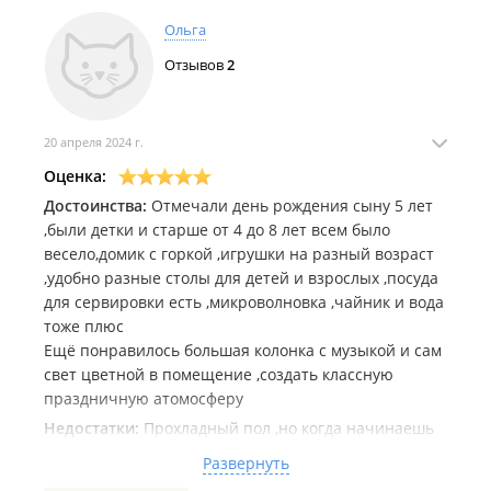
Ольга
Отзывов
2
20 апреля 2024 г.
Оценка:
Достоинства:
Отмечали день рождения сыну 5 лет
,были детки и старше от 4 до 8 лет всем было
весело,домик с горкой ,игрушки на разный возраст
,удобно разные столы для детей и взрослых ,посуда
для сервировки есть ,микроволновка ,чайник и вода
тоже плюс
Ещё понравилось большая колонка с музыкой и сам
свет цветной в помещение ,создать классную
праздничную атомосферу
Недостатки:
Прохладный пол ,но когда начинаешь
веселиться становиться жарко и это плюс
Развернуть
Туалет общий ,когда детский праздник руки помыть