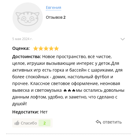
Дополнительные услуги:
Евгения
Обсуждение и разработка тематики мероприятия;
Отзывов
2
Профессиональный фотограф;
Специальное оформление фотозоны и пространства в
целом;
Аниматоры.
5 мая 2024 г.
Детский день рождения, мастер-классы, вечеринки,
Оценка:
семейные встречи, генедер пати.
Достоинства:
Новое пространство, всё чистое,
целое, игрушки вызывающие интерес у деток.Для
активных игр есть горка и бассейн с шариками, для
более спокойных - домик, настольный футбол и
прочее. Классное световое оформление, неоновая
вывеска и светомузыка 🔥🔥🔥мы остались довольны
данным лофтом, удобно, и заметно, что сделано с
душой!
Недостатки:
Нет
ответить
Спасибо
2