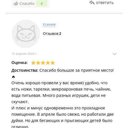
хочется чаще чем обычно,но он рядом ,чистый и
ответить
Спасибо
4
хороший
Комментарий:
Желаем вам процветания ,побольше
гостей ,и не потерять любовь к своему делу
Ксения
Отзывов
2
15 апреля 2024 г.
Оценка:
Достоинства:
Спасибо большое за приятное место!
🔥
Очень хорошо провели у вас время) удобно, что
есть ножи, тарелки, микроароновая печь, чайник,
вода питьевая. Много разных игрушек, дети не
скучают.
И плюс и минус одновременно это прохладное
помещение. В апреле было свежо, но работали две
дуйки. Но для бегающих и прыгающих детей было
отлично.