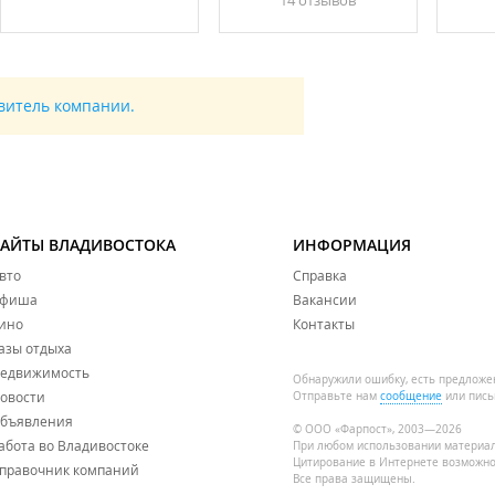
14 отзывов
авитель компании.
САЙТЫ ВЛАДИВОСТОКА
ИНФОРМАЦИЯ
вто
Справка
фиша
Вакансии
ино
Контакты
азы отдыха
едвижимость
Обнаружили ошибку, есть предложе
овости
Отправьте нам
сообщение
или пись
бъявления
© ООО «Фарпост», 2003—2026
абота во Владивостоке
При любом использовании материа
Цитирование в Интернете возможно
правочник компаний
Все права защищены.