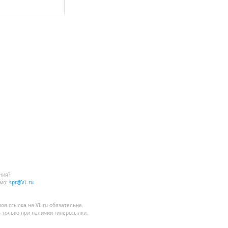
ния?
мо:
spr@VL.ru
лов
ссылка на VL.ru
обязательна.
 только при наличии гиперссылки.