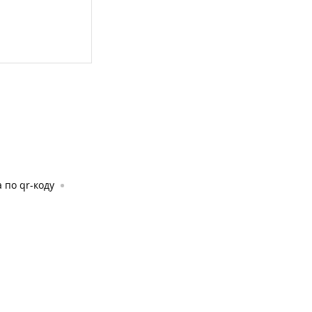
 по qr-коду