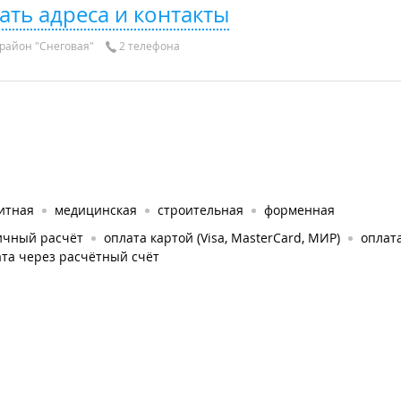
ать адреса и контакты
район "Снеговая"
2 телефона
итная
медицинская
строительная
форменная
ичный расчёт
оплата картой (Visa, MasterCard, МИР)
оплата
та через расчётный счёт