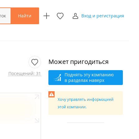
Найти
ток
Вход и регистрация
Может пригодиться
Посещений: 31
Поднять эту компанию
в разделах наверх
Хочу управлять информацией
этой компании.