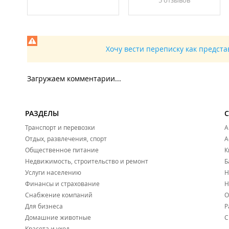
5 отзывов
Хочу вести переписку как предст
Загружаем комментарии...
РАЗДЕЛЫ
Транспорт и перевозки
А
Отдых, развлечения, спорт
А
Общественное питание
К
Недвижимость, строительство и ремонт
Б
Услуги населению
Н
Финансы и страхование
Н
Снабжение компаний
О
Для бизнеса
Р
Домашние животные
С
Красота и уход