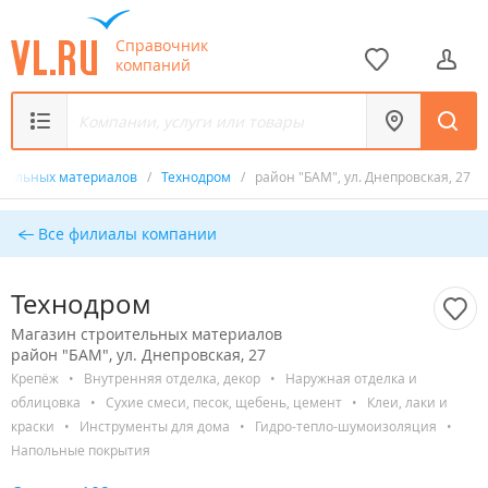
Справочник
компаний
ительных материалов
/
Технодром
/
район "БАМ", ул. Днепровская, 27
Все филиалы компании
Технодром
Магазин строительных материалов
район "БАМ", ул. Днепровская, 27
Крепёж
•
Внутренняя отделка, декор
•
Наружная отделка и
облицовка
•
Сухие смеси, песок, щебень, цемент
•
Клеи, лаки и
краски
•
Инструменты для дома
•
Гидро-тепло-шумоизоляция
•
Напольные покрытия