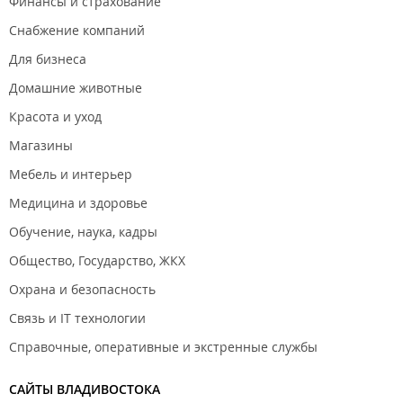
Финансы и страхование
Взыскание/ оспаривание дебиторской задолженности;
Оспаривание административных постановлений
Снабжение компаний
должностных лиц гос. органов;
Для бизнеса
Оспаривание корректировки таможенной стоимости;
Интеллектуальное право;
Домашние животные
Банкротство организаций;
Ведение исполнительного производства;
Красота и уход
Подготовка и внесение изменений в учредительные
документы;
Магазины
Урегулирование корпоративных споров;
Правовой аудит;
Мебель и интерьер
Регистрация/ликвидация организаций и ИП.
Медицина и здоровье
Запись на консультацию осуществляется предварительно по
Обучение, наука, кадры
телефону.
Общество, Государство, ЖКХ
Стоимость услуг:
Охрана и безопасность
Консультация с анализом документов - от 3000 рублей;
Подготовка претензий, исковых заявлений - от 6000
Связь и IT технологии
рублей;
Составление договоров, соглашений, в том числе о
Справочные, оперативные и экстренные службы
разделе совместно нажитого имущества - от 6000
рублей;
САЙТЫ ВЛАДИВОСТОКА
Составление апелляционной, кассационной, частной,