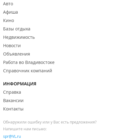
надзорной жалоб - от 15000 рублей;
Авто
Судебное представительство и ведение дел:
Афиша
по гражданским делам - от 40000 рублей;
по трудовым спорам - от 40000 рублей;
Кино
по арбитражным спорам – от 60000 рублей;
Базы отдыха
по делам по защите прав Потребителей – от 25000
рублей;
Недвижимость
по административным делам – от 40000 рублей;
Новости
по наследственным спорам – от 50000 рублей.
Объявления
Конкретная стоимость определяется от сложности вопроса
Работа во Владивостоке
(дела).
Справочник компаний
Компания обращает внимание клиентов на возможность
компенсировать затраты на представительство в суде. В
ИНФОРМАЦИЯ
соответствии с действующим законодательством (ст. ст. 94,
Справка
98 Гражданского процессуального кодекса РФ и ст. ст. 106 и
Вакансии
110 Арбитражного процессуального кодекса РФ) расходы на
Контакты
оплату представительства как в арбитражном суде, так и в
суде общей юрисдикции относятся к судебным издержкам и
Обнаружили ошибку или у Вас есть предложения?
возмещаются проигравшей стороной.
Напишите нам письмо:
Филиал находится в БЦ "
Platinum Plaza
".
spr@VL.ru