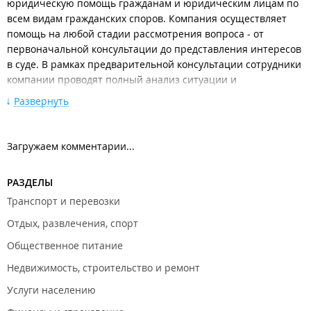
юридическую помощь гражданам и юридическим лицам по
всем видам гражданских споров. Компания осуществляет
помощь на любой стадии рассмотрения вопроса - от
первоначальной консультации до представления интересов
в суде. В рамках предварительной консультации сотрудники
компании проводят полный анализ ситуации и
принимает решение о целесеобразности ведения дела.
Развернуть
Услуги физическим лицам:
Защита прав заемщиков/потребителей;
Загружаем комментарии...
Признания права собственности по приобретательной
давности;
Взыскание ущерба в связи с ДТП;
РАЗДЕЛЫ
Ведение наследственных дел;
Жилищные споры и споры УК и ТСЖ (разделение
Транспорт и перевозки
счетов, выселение,перепланировка итд.);
Отдых, развлечения, спорт
Трудовые споры (взыскание заработной платы,
оспаривание увольнения итд.);
Общественное питание
Семейное право (раздел имущества, определение
места жительства ребенка, взыскание алиментов,
Недвижимость, строительство и ремонт
изменение размера алиментов итд.)
Услуги населению
Услуги юридическим лицам: