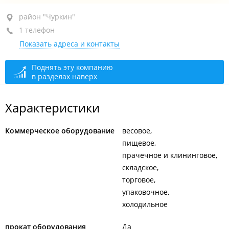
район "Чуркин", ул. Калинина, 29Б
район "Чуркин"
1 телефон
1-й этаж
Показать адреса и контакты
+7 (423) 270-22-26
сегодня закрыто
Поднять эту компанию
в разделах наверх
Характеристики
Коммерческое оборудование
весовое
пищевое
прачечное и клининговое
складское
торговое
упаковочное
холодильное
прокат оборудования
Да