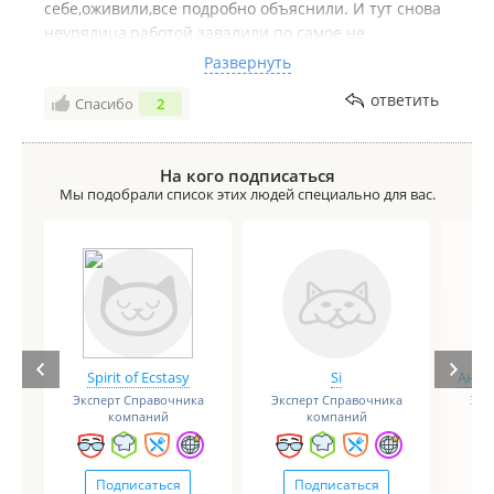
себе,оживили,все подробно объяснили. И тут снова
неурядица,работой завалили по самое не
хочу,выбраться во Влад даже на выходных не мог.
Развернуть
Так они мне машину эвакуатором отправили.
ответить
Спасибо
2
Огромнейшее им за это спасибо!!! Рекомендую!!!
На кого подписаться
Мы подобрали список этих людей специально для вас.
Spirit of Ecstasy
Si
Анге
Эксперт Справочника
Эксперт Справочника
Экс
компаний
компаний
Подписаться
Подписаться