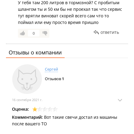
брать второй раз, так как пробили тормозной
У тебя там 200 литров в тормозной? С пробитым
шланг. и благо не кого не прибил.
шлангом ты и 50 км бы не проехал так что сервис
тут врятли виноват скорей всего сам что то
Дата посещения:
повторное 12.03.2017
поймал или ему просто время пришло
Не понравилось:
Повторно Содрали деньги за туже
самую работу. хотя была гарантия.
ответить
0
Отзывы о компании
Сергей
Отзывов
1
16 сентября 2021 г.
Оценка:
Комментарий:
Вот такие свечи достал из машины
после вашего ТО