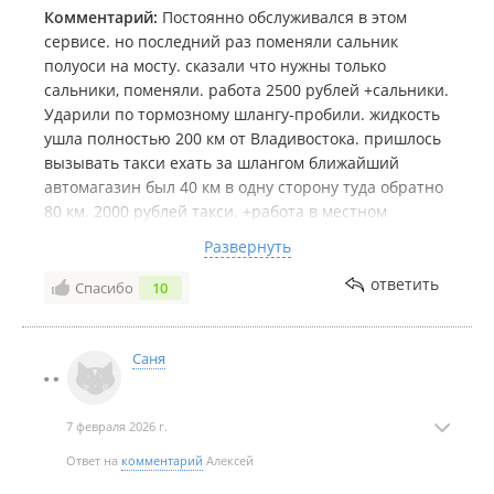
Комментарий:
Постоянно обслуживался в этом
сервисе. но последний раз поменяли сальник
полуоси на мосту. сказали что нужны только
сальники, поменяли. работа 2500 рублей +сальники.
Ударили по тормозному шлангу-пробили. жидкость
ушла полностью 200 км от Владивостока. пришлось
вызывать такси ехать за шлангом ближайший
автомагазин был 40 км в одну сторону туда обратно
80 км. 2000 рублей такси. +работа в местном
сервисе. Затем обнаружилась еще одна проблема,
Развернуть
закипела ступица после замены сальников. дымит
из колеса. спустя 5 дней после первого ремонта
ответить
Спасибо
10
приехал опять в ТЕХПРОГРЕССЕРВИС разобрали,
вывод мол еще нужно поменять подшипники.
РЯБЯТ! Почему первый раз не сказали об этом?!?!?!
Саня
Поменяли подшипники. СОДРАЛИ ЕЩЕ 2000 РУБЛЕЙ
ЗА ПОВТОРНУЮ РАБОТУ-РЕБЯТ А ГДЕ ЖЕ ГАРАНТИЯ
7 февраля 2026 г.
НА РАБОТУ? + 2000 РУБЛЕЙ ЗА ПОДШИПНИКИ И
ТОГО 4000Р.
Ответ на
комментарий
Алексей
Нечего не изменилось. Хоть бы денег постеснялись