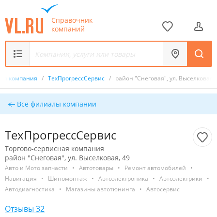
Справочник
компаний
ная компания
/
ТехПрогрессСервис
/
район "Снеговая", ул. Выселковая, 
Все филиалы компании
ТехПрогрессСервис
Торгово-сервисная компания
район "Снеговая", ул. Выселковая, 49
Авто и Мото запчасти
•
Автотовары
•
Ремонт автомобилей
•
Навигация
•
Шиномонтаж
•
Автоэлектроника
•
Автоэлектрики
•
Автодиагностика
•
Магазины автотюнинга
•
Автосервис
Отзывы 32