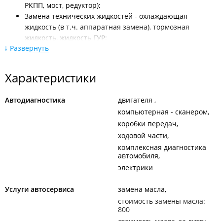
РКПП, мост, редуктор);
Замена технических жидкостей - охлаждающая
жидкость (в т.ч. аппаратная замена), тормозная
жидкость, жидкость ГУР;
Развернуть
Замена фильтров - воздушный, салонный, топливный
(в т.ч. в баке);
Регулировка развал-схождения колёс на 3D-стенде;
Характеристики
Замена колодок - дисковые, барабанные, ручного
тормоза;
Автодиагностика
двигателя
Проточка тормозных дисков и барабанов;
компьютерная - сканером
Замена свечей зажигания и накаливания;
коробки передач
Замена приводных ремней;
Чистка дроссельной заслонки;
ходовой части
Чистка инжекторов и топливной системы;
комплексная диагностика
автомобиля
Обслуживание ступичных подшипников,
электрики
шприцевание;
Шиномонтаж - переобувка и балансировка.
Услуги автосервиса
замена масла
Слесарный авторемонт полного цикла:
стоимость замены масла:
800
Комплексная диагностика (в т.ч. инструментальная и