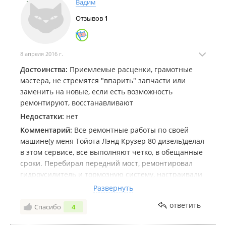
Вадим
Отзывов
1
8 апреля 2016 г.
Достоинства:
Приемлемые расценки, грамотные
мастера, не стремятся "впарить" запчасти или
заменить на новые, если есть возможность
ремонтируют, восстанавливают
Недостатки:
нет
Комментарий:
Все ремонтные работы по своей
машине(у меня Тойота Лэнд Крузер 80 дизель)делал
в этом сервисе, все выполняют четко, в обещанные
сроки. Перебирал передний мост, ремонтировал
гидроусилитель и тормозную систему, настраивали
топливную аппаратуру. Все что сделали все
Развернуть
работает до сих пор. Дают гарантию полгода на
ответить
Спасибо
4
выполненные работы. Рекомендую данный сервис.