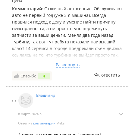
цена
Комментарий:
Отличный автосервис. Обслуживают
авто не первый год (уже 3-я машина). Всегда
нравился подход к делу и умение найти причину
неисправности, а не просто тупо перекинуть
запчасти за ваши деньги. Менял два года назад
турбину, так вот тут ребята показали наивысший
класс!!! 4 сервиса в городе предрекали съем движка
ссылаясь на то, что турбина не выйдет просто так.
Тут кроме шуток сняли и воткнул и за 45 минут!!!
Развернуть
Переброска дизеля на микро автобусе за пол дня!!!
Сейчас обслуживают Европейца, большая часть
ответить
Спасибо
4
сервисов Вл-ка вообще шарахаются от этих машин.
Тут же не только берут в работу, но и оперативно
делают! Единственный минус мало подъёмников,
Владимир
Техпрогресс Вам нужно расширяться. Учитывая
опыт и квалификацию сотрудников свободных мест
8 марта 2024 г.
на подъёмнике у Вас не будет...
Ответ на
комментарий
Maks
А первую и вторую машину-"запороли".....