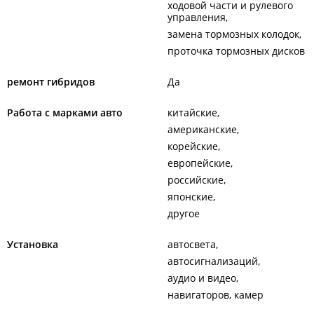
ходовой части и рулевого
Собственный склад автозапчастей, масел и расходных
управления
материалов.
замена тормозных колодок
Подбор, проверка и покупка "контрактных" запчастей.
проточка тормозных дисков
ООО "ТехПрогрессСервис".
ремонт гибридов
Да
Работа с марками авто
китайские
американские
корейские
европейские
российские
японские
другое
Установка
автосвета
автосигнализаций
аудио и видео
навигаторов, камер