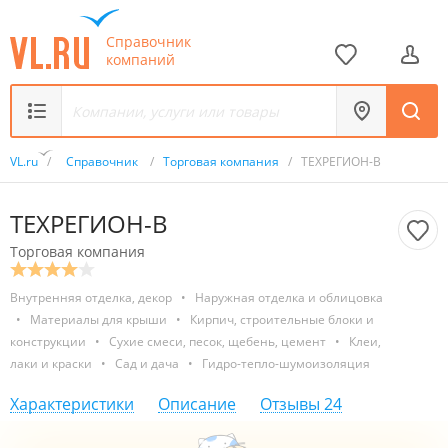
Справочник
компаний
VL.ru
/
Справочник
/
Торговая компания
/
ТЕХРЕГИОН-В
ТЕХРЕГИОН-В
Торговая компания
Внутренняя отделка, декор
•
Наружная отделка и облицовка
•
Материалы для крыши
•
Кирпич, строительные блоки и
конструкции
•
Сухие смеси, песок, щебень, цемент
•
Клеи,
лаки и краски
•
Сад и дача
•
Гидро-тепло-шумоизоляция
Характеристики
Описание
Отзывы
24