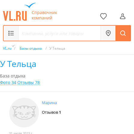
Справочник
компаний
VL.ru
/
Базы отдыха
/
У Тельца
У Тельца
База отдыха
Фото 34
Отзывы 78
Марина
Отзывов
1
31 июля 2023 г.