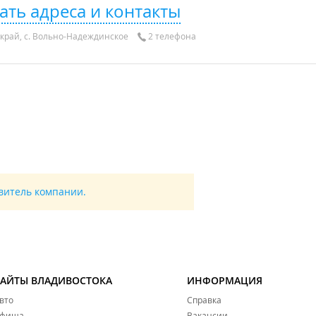
ать адреса и контакты
край, с. Вольно-Надеждинское
2 телефона
авитель компании.
САЙТЫ ВЛАДИВОСТОКА
ИНФОРМАЦИЯ
вто
Справка
фиша
Вакансии