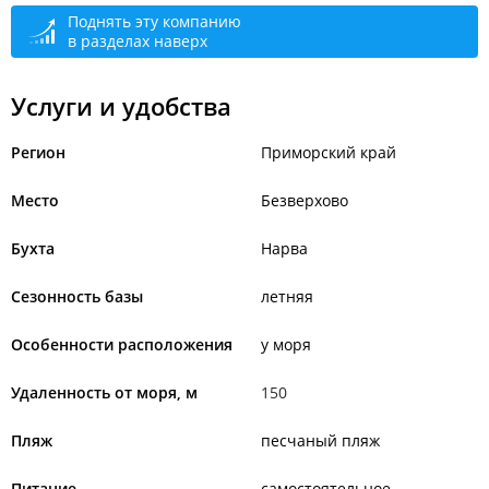
Поднять эту компанию
в разделах наверх
Услуги и удобства
Регион
Приморский край
Место
Безверхово
Бухта
Нарва
Сезонность базы
летняя
Особенности расположения
у моря
Удаленность от моря, м
150
Пляж
песчаный пляж
Питание
самостоятельное