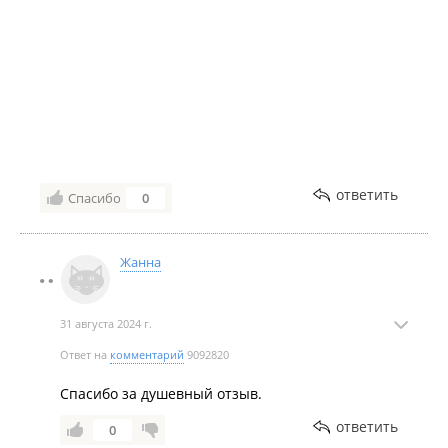
Положили глаз на 8 местный дом, чтоб приехать с
друзьями, он вообще бомба. До моря минуты 3-5.
Мы ходили к морю от домика в левую сторону около
2-х этажи, а там спускались вниз, нам понравилось
побольше с этой стороны, все строения около моря
тут находятся на возвышенности. Спасибо за
хороший отдых.
P.S. Всё хотела спросить почему название " У
Тельца" и забыла😄
ответить
Спасибо
0
Жанна
31 августа 2024 г.
Ответ на
комментарий
9092820
Спасибо за душевный отзыв.
ответить
0