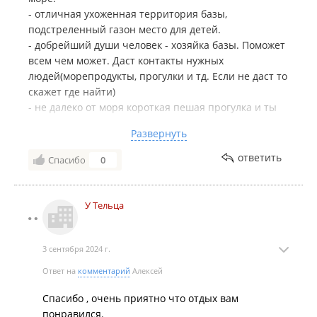
- отличная ухоженная территория базы,
подстреленный газон место для детей.
- добрейший души человек - хозяйка базы. Поможет
всем чем может. Даст контакты нужных
людей(морепродукты, прогулки и тд. Если не даст то
скажет где найти)
- не далеко от моря короткая пешая прогулка и ты
на море, мы были с сапами ходили каждый день
Развернуть
вместе с ними, даже не успеваешь уставать.
-тихо спокойной, после 23 всё спят что отлично
ответить
Спасибо
0
подходит под семейный отдых.
Надеемся вернуться в следующем году
У Тельца
3 сентября 2024 г.
Ответ на
комментарий
Алексей
Спасибо , очень приятно что отдых вам
понравился.