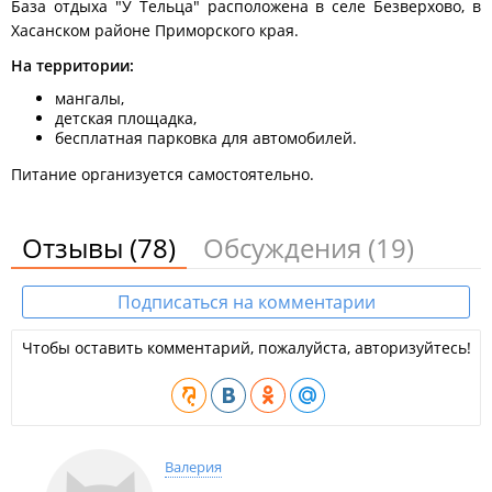
до поселка Барабаш, проезжать его (трассе идет сквозь
База отдыха "У Тельца" расположена в селе Безверхово, в
поселок) и еще 20 км до поворота на Безверхово, на
Хасанском районе Приморского края.
грунтовую дорогу (большой синий указатель). Далее по
На территории:
хорошей грунтовке 16 км до с.Безверхово.
мангалы,
детская площадка,
бесплатная парковка для автомобилей.
Питание организуется самостоятельно.
Отзывы
(78)
Обсуждения
(19)
Подписаться на комментарии
Чтобы оставить комментарий, пожалуйста, авторизуйтесь!
Валерия