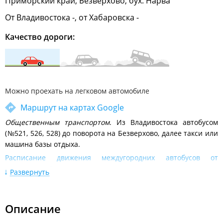
Приморский край, Безверхово, бух. Нарва
От Владивостока -, от Хабаровска -
Качество дороги:
Можно проехать на легковом автомобиле
Маршрут на картах Google
Общественным транспортом
. Из Владивостока автобусом
(№521, 526, 528) до поворота на Безверхово, далее такси или
машина базы отдыха.
Расписание движения междугородних автобусов от
автовокзала Владивосток
Развернуть
Личным автотранспортом.
По трассе М60 Владивосток-
Хабаровск до поворота на Раздольное, затем по главной
дороге поселка до поворота налево на мост (на указателе
Описание
отмечено: "Хасан - налево"). Затем 67 км по основной дороге