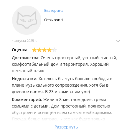
Обязательно посетим вас ещё!
Екатерина
Отзывов
1
4 августа 2025 г.
Оценка:
Достоинства:
Очень просторный, уютный, чистый,
комфортабельный дом и территория. Хороший
песчаный пляж
Недостатки:
Хотелось бы чуть больше свободы в
плане музыкального сопровождения, хотя бы в
дневное время. В 23 и сами спим уже)
Комментарий:
Жили в 8-местном доме, тремя
семьями с детьми. Дом просторный, полностью
обустроен и оснащён всем самым необходимым.
Посуда, белье, матрасы - все как будто только
купленное. Чистота везде идеальная. Запах в
Развернуть
комнатах приятный, нет сырости. Территория