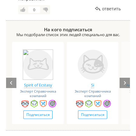
ответить
0
На кого подписаться
Мы подобрали список этих людей специально для вас.
Spirit of Ecstasy
Si
Анге
Эксперт Справочника
Эксперт Справочника
Экс
компаний
компаний
Подписаться
Подписаться