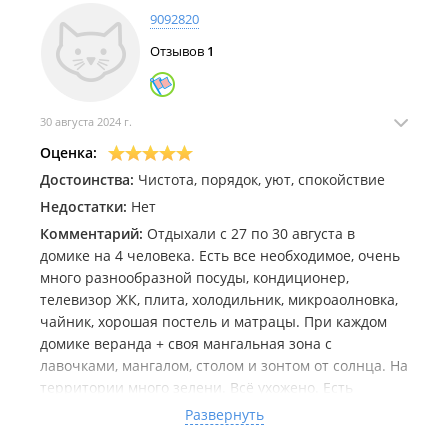
9092820
Отзывов
1
30 августа 2024 г.
Оценка:
Достоинства:
Чистота, порядок, уют, спокойствие
Недостатки:
Нет
Комментарий:
Отдыхали с 27 по 30 августа в
домике на 4 человека. Есть все необходимое, очень
много разнообразной посуды, кондиционер,
телевизор ЖК, плита, холодильник, микроаолновка,
чайник, хорошая постель и матрацы. При каждом
домике веранда + своя мангальная зона с
лавочками, мангалом, столом и зонтом от солнца. На
территории много зелени. Всё ухожено. Есть
детская площадка. Территория не нагромождена.
Развернуть
Хороший тихий семейный отдых получился.