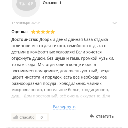
Отзывов
1
17 сентября 2025 г.
Оценка:
Достоинства:
Добрый день! Данная база отдыха
отличное место для тихого, семейного отдыха с
детьми в комфортных условиях! Если хочется
отдохнуть душой, без шума и гама, громкой музыки,
то вам сюда! Мы отдыхали в конце июля в
восьмиместном домике, дом очень уютный, везде
царит чистота и порядок, есть всё необходимое
разнообразная посуда , холодильник, чайник,
микроволновка, постельное белье, кондиционер,
душ... Дом просторный, всё очень аккуратно. Для
детей есть отличная небольшая детская площадка с
Развернуть
газонным покрытием. Хозяйка и хозяин базы очень
доброжелательные, вежливые и отзывчивые люди!
ответить
Спасибо
0
Спасибо вам за гостеприимство, вашу аккуратность
и замечательное место, которое вы создали!