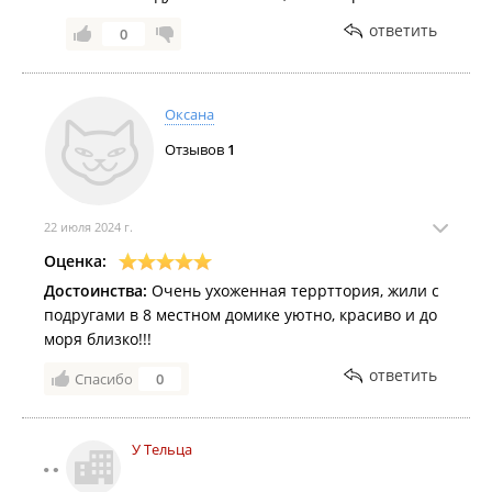
ответить
0
Оксана
Отзывов
1
22 июля 2024 г.
Оценка:
Достоинства:
Очень ухоженная террттория, жили с
подругами в 8 местном домике уютно, красиво и до
моря близко!!!
ответить
Спасибо
0
У Тельца