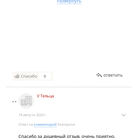
Развернуть
Рекомендую к отдыху!!! Спасибо хозяйке Жанне за
внимательность к гостям, приятно)))
ответить
Спасибо
0
У Тельца
18 августа 2024 г.
Ответ на
комментарий
Екатерина
Спасибо за душевный отзыв, очень приятно.