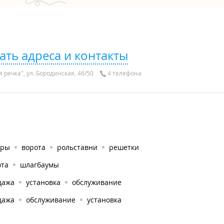
ать адреса и контакты
 речка", ул. Бородинская, 46/50
4 телефона
оры
ворота
рольставни
решетки
ота
шлагбаумы
дажа
установка
обслуживание
дажа
обслуживание
установка