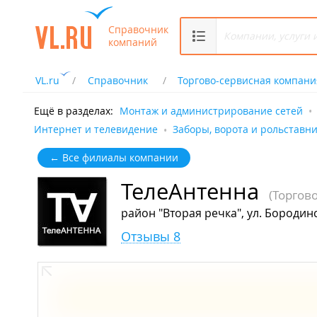
Справочник
компаний
VL.ru
Справочник
Торгово-сервисная компани
Ещё в разделах:
Монтаж и администрирование сетей
Интернет и телевидение
Заборы, ворота и рольставн
← Все филиалы компании
ТелеАнтенна
(Торгов
район "Вторая речка", ул. Бородинс
Отзывы 8