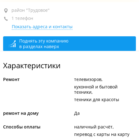
район "Трудовое", ул. Лермонтова, 54
район "Трудовое"
1 телефон
+7 908 962-78-44
Показать адреса и контакты
Мастерская
сегодня закрыто
Выездное обслуживание
сегодня закрыто
Поднять эту компанию
в разделах наверх
Приём звонков
сегодня закрыто
Характеристики
Ремонт
телевизоров
кухонной и бытовой
техники
техники для красоты
ремонт на дому
Да
Способы оплаты
наличный расчёт
перевод с карты на карту