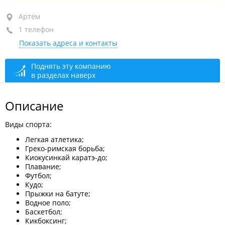
Артём, ул. Ленина (пос. Заводской), 3А
Артём
1 телефон
+7 (423-37) 9-45-32
Показать адреса и контакты
сегодня закрыто
Поднять эту компанию
в разделах наверх
Описание
Виды спорта:
Легкая атлетика;
Греко-римская борьба;
Киокусинкай каратэ-до;
Плавание;
Футбол;
Кудо;
Прыжки на батуте;
Водное поло;
Баскетбол;
Кикбоксинг;