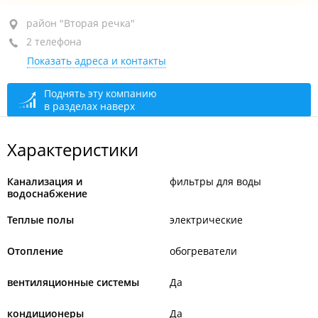
район "Вторая речка", ул. Бородинская, 46/50
район "Вторая речка"
2 телефона
ТЦ "Виктория", пав. 65
Показать адреса и контакты
+7 (423) 224-20-25
+7 953 202-33-32
Поднять эту компанию
в разделах наверх
сегодня закрыто
Характеристики
Канализация и
фильтры для воды
водоснабжение
Теплые полы
электрические
Отопление
обогреватели
вентиляционные системы
Да
кондиционеры
Да