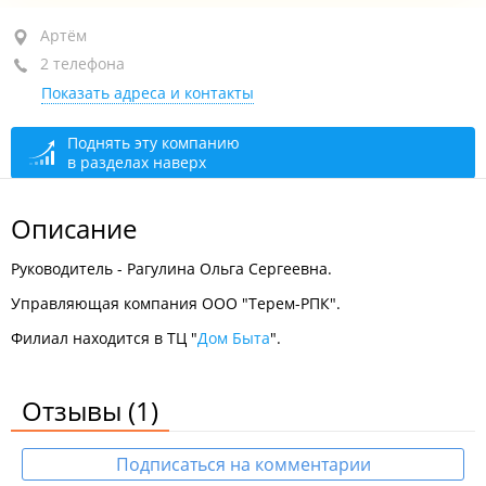
Артём, ул. Кирова, 28
Артём
2 телефона
ТЦ "Дом Быта", 5-й этаж, оф. 520
Показать адреса и контакты
+7 (423-37) 7-42-41
+7 902 077-42-41
Поднять эту компанию
в разделах наверх
закрыто, откроется в 08:00
Приём граждан
сегодня закрыто
Описание
Руководитель - Рагулина Ольга Сергеевна.
Управляющая компания ООО "Терем-РПК".
Филиал находится в ТЦ "
Дом Быта
".
Отзывы
(1)
Подписаться на комментарии