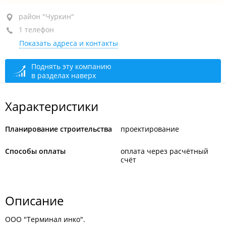
район "Чуркин", ул. Херсонская, 5
район "Чуркин"
1 телефон
+7 (423) 249-97-16
Показать адреса и контакты
сегодня закрыто
Поднять эту компанию
в разделах наверх
Характеристики
Планирование строительства
проектирование
Способы оплаты
оплата через расчётный
счёт
Описание
ООО "Терминал инко".