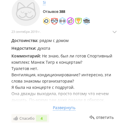
Si
Отзывов
388
23 сентября 2019 г.
Достоинства:
рядом с домом
Недостатки:
духота
Комментарий:
Не знаю, был ли готов Спортивный
комплекс Манеж Тигр к концертам?
Туалетов нет.
Вентиляция, кондиционирование? интересно, эти
слова знакомы организаторам?
Я была на концерте с подругой.
Она дважды выходила, просто потому что нечем
дышать. По-моему там даже падали в обморок.
И это не удивительно, совсем.
Развернуть
ответить
Спасибо
4
Площадка не подготовлена вовсе для концертов