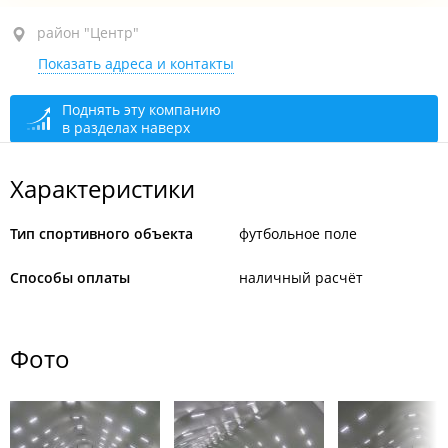
район "Центр", ул. Адмирала Фокина, 1 стр. 7
район "Центр"
Показать адреса и контакты
рядом с СК "Динамо"
закрыто, откроется через 18 мин.
Поднять эту компанию
в разделах наверх
Характеристики
Тип спортивного объекта
футбольное поле
Способы оплаты
наличный расчёт
Фото