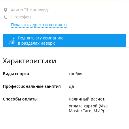
район "Эгершельд", ул. Лейтенанта Шмидта, 17
район "Эгершельд"
1 телефон
цокольный этаж
Показать адреса и контакты
+7 (423) 250-84-61
закрыто, откроется через 7 мин.
Поднять эту компанию
в разделах наверх
Характеристики
Виды спорта
гребля
Профессиональные занятия
Да
Способы оплаты
наличный расчёт
оплата картой (Visa,
MasterCard, МИР)