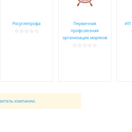
Росуглепрофа
Первичная
ИП 
профсоюзная
организация моряков
авитель компании.