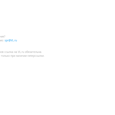
ния?
мо:
spr@VL.ru
лов
ссылка на VL.ru
обязательна.
 только при наличии гиперссылки.