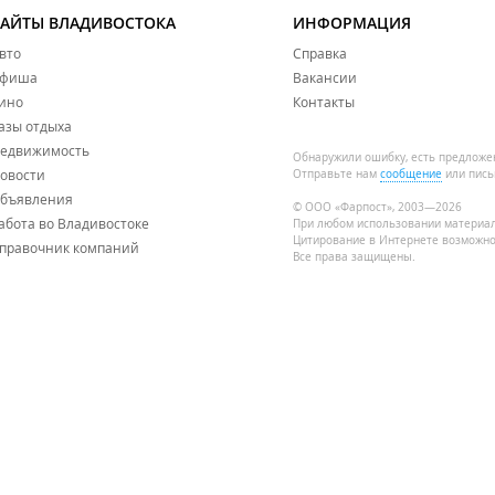
САЙТЫ ВЛАДИВОСТОКА
ИНФОРМАЦИЯ
вто
Справка
фиша
Вакансии
ино
Контакты
азы отдыха
едвижимость
Обнаружили ошибку, есть предложе
овости
Отправьте нам
сообщение
или пись
бъявления
© ООО «Фарпост», 2003—2026
абота во Владивостоке
При любом использовании материа
Цитирование в Интернете возможно
правочник компаний
Все права защищены.