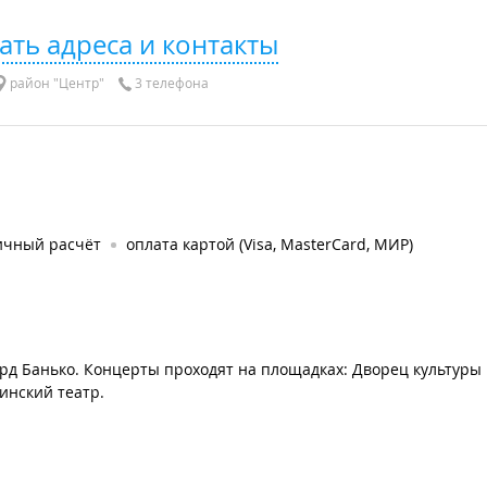
ать адреса и контакты
район "Центр"
3 телефона
ичный расчёт
оплата картой (Visa, MasterCard, МИР)
рд Банько. Концерты проходят на площадках: Дворец культуры
инский театр.