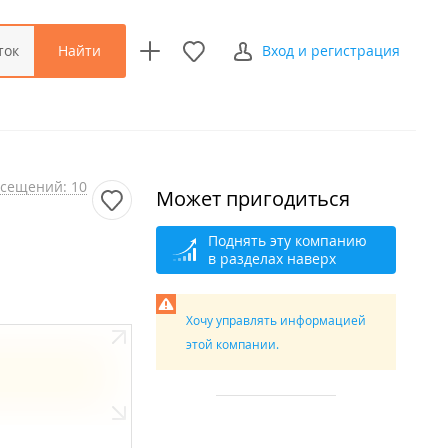
Найти
ток
Вход и регистрация
сещений: 10
Может пригодиться
Поднять эту компанию
в разделах наверх
Хочу управлять информацией
этой компании.