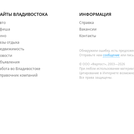
САЙТЫ ВЛАДИВОСТОКА
ИНФОРМАЦИЯ
вто
Справка
фиша
Вакансии
ино
Контакты
азы отдыха
едвижимость
Обнаружили ошибку, есть предложе
овости
Отправьте нам
сообщение
или пись
бъявления
© ООО «Фарпост», 2003—2026
абота во Владивостоке
При любом использовании материа
Цитирование в Интернете возможно
правочник компаний
Все права защищены.