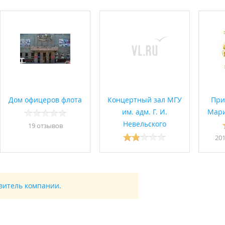
Дом офицеров флота
Концертный зал МГУ
При
им. адм. Г. И.
Мари
Невельского
19 отзывов
20
авитель компании.