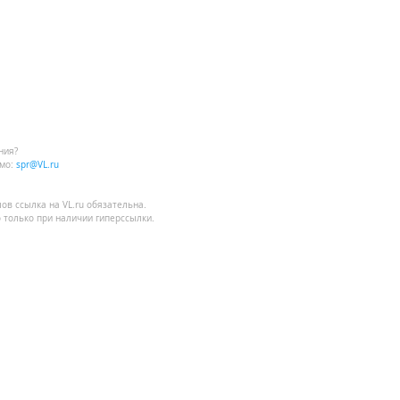
ния?
мо:
spr@VL.ru
лов
ссылка на VL.ru
обязательна.
 только при наличии гиперссылки.