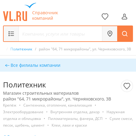
Справочник
компаний
лов
/
Политехник
/
район "64, 71 микрорайоны", ул. Черняховского, 3В
Все филиалы компании
Политехник
Магазин строительных материалов
район "64, 71 микрорайоны", ул. Черняховского, 3В
Крепёж
•
Сантехника, отопление, канализация
•
Электрооборудование
•
Внутренняя отделка, декор
•
Наружная
отделка и облицовка
•
Пиломатериалы, фанера, ДСП
•
Сухие смеси,
песок, щебень, цемент
•
Клеи, лаки и краски