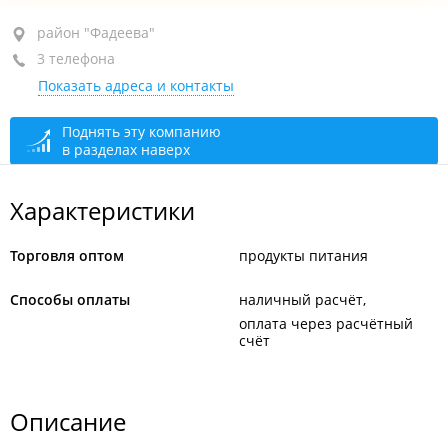
район "Фадеева", ул. Фадеева, 49
район "Фадеева"
3 телефона
база "Росбакалея"
Показать адреса и контакты
+7 (423) 263-96-81
+7 (423) 264-08-88
Поднять эту компанию
в разделах наверх
открыто: 09:00–18:00
Характеристики
Торговля оптом
продукты питания
Способы оплаты
наличный расчёт
оплата через расчётный
счёт
Описание