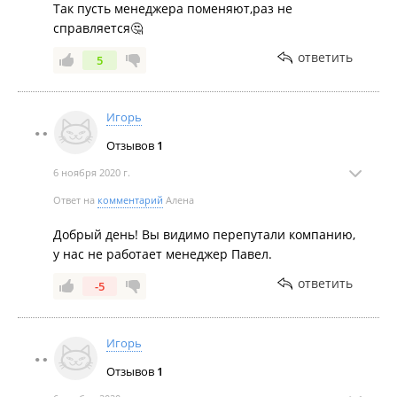
Так пусть менеджера поменяют,раз не
отдадут другим заказчикам. Даже если вы сделали
справляется🤔
ваш заказ ранее.
ответить
5
Игорь
Отзывов
1
6 ноября 2020 г.
Ответ на
комментарий
Алена
Добрый день! Вы видимо перепутали компанию,
у нас не работает менеджер Павел.
ответить
-5
Игорь
Отзывов
1