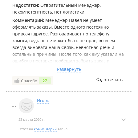
Недостатки:
Отвратительный менеджер,
некомпетентность, нет логистики
Комментарий:
Менеджер Павел не умеет
оформлять заказы. Вместо одного постоянно
привозят другое. Разговаривает по телефону
хамски, ведь он не может быть не прав, во всем
всегда виновата наша Связь, невнятная речь и
остальные причины. После того, как ему указали на
ошибку в поставке пообещал забрать заказ и
привезти верный, предварительно попросив
Развернуть
напомнить ему за день звонком. После этого
ответить
Спасибо
27
перестал брать трубку. Только после звонка с
личного номера он соблаговолил ответить. Как
будто я ему подружка, чтобы он позволял себя так
Игорь
вести на работе. Сотрудничать с данной компанией
- себе дороже. Ещё нужно учитывать, что если вы
заказали что-то, это запросто могут не привезти
23 марта 2020 г.
без, естественно, предупреждения. А также, если
ваш заказ недостаточно крупный, то также можно
Ответ на
комментарий
Алена
не получить свой товар, так как предпочтение