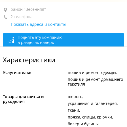
район "Весенняя", ул. Пригородная 4-я, 5
район "Весенняя"
2 телефона
база "ВладСнаб", пав. 54, 55
Показать адреса и контакты
+7 994 015-28-26
+7 914 657-56-10
Поднять эту компанию
в разделах наверх
сегодня закрыто
Характеристики
Услуги ателье
пошив и ремонт одежды
пошив и ремонт домашнего
текстиля
Товары для шитья и
шерсть
рукоделия
украшения и галантерея
ткани
пряжа, спицы, крючки
бисер и бусины