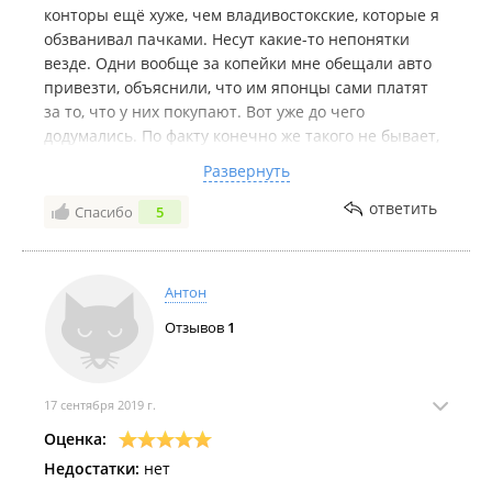
конторы ещё хуже, чем владивостокские, которые я
обзванивал пачками. Несут какие-то непонятки
везде. Одни вообще за копейки мне обещали авто
привезти, объяснили, что им японцы сами платят
за то, что у них покупают. Вот уже до чего
додумались. По факту конечно же такого не бывает,
и за те суммы, за которые мне обещали, привести
Развернуть
нереально. Берут предоплату и ничего не привозят,
а вашими деньгами пользуются. Я долго читал
ответить
Спасибо
5
отзывы о компаниях и мониторил рынок, уж очень
не хотелось пролететь по деньгам или желанному
по состоянию авто. Из нескольких отобранных
Антон
компаний я выбирал ещё пару недель. Остановился
Отзывов
1
на этой компании потому что есть регистрация по
налоговой, услышал четыре разных голосов
менеджеров, что говорит о масштабе, есть
солидный офис, много машин на продаже.
17 сентября 2019 г.
Отправил своего знакомого на проверку в офис, все
Оценка:
подтвердилось. У них вообще несколько кабинетов
Недостатки:
нет
на этаже. Ну думаю, что помимо того, что точно на