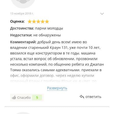
13 ноября 2018 г.
Оценка:
Достоинства:
парни молодцы
Недостатки:
не обнаружены
Комментарий:
добрый день всем! имею во
владении старенький Краун 131, уже почти 10 лет,
ввозился еще конструктором в те годы. машина
устала, встал вопрос об обновлении. прозвонили
несколько компаний, по общению ребята из Джапан
Тояма оказались самыми адекватными. приехали в
офис, оформили договор. через неделю купили
отличный Краун с пробегом 85тыс км, в цвет. по
приходу прикатил свой аппарат, сделали переброс
Развернуть
с рамы на раму, попутно мою раму обработали
ответить
Спасибо
5
антикором. работа выполнена на высшем уровне,
сумму денег полностью оправдали. рекомендую