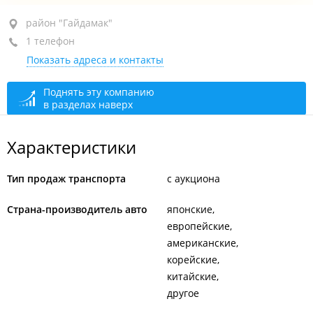
район "Гайдамак", ул. Карла Либкнехта, 14
район "Гайдамак"
1 телефон
1-й этаж, оф. 2/1
Показать адреса и контакты
+7 924 130-88-44
закрыто, откроется в 09:00
Поднять эту компанию
в разделах наверх
Характеристики
Тип продаж транспорта
с аукциона
Страна-производитель авто
японские
европейские
американские
корейские
китайские
другое