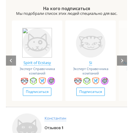
На кого подписаться
Мы подобрали список этих людей специально для вас.
Spirit of Ecstasy
Si
Анге
Эксперт Справочника
Эксперт Справочника
Экс
компаний
компаний
Подписаться
Подписаться
Константин
Отзывов
1