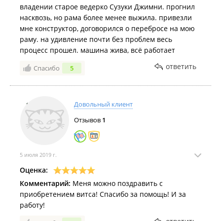
владении старое ведерко Сузуки Джимни. прогнил
на задних сидениях. После я перебросили все это
насквозь, но рама более менее выжила. привезли
на старую раму, покрасил её и стал счастливее
мне конструктор, договорился о перебросе на мою
своих внуков, у которых счастье машинки и
раму. на удивление почти без проблем весь
мороженное. Спасибо ребятам за то, что все это
процесс прошел. машина жива, всё работает
время были на связи и за это время стали мне как
родственники. Спасибо.
ответить
Спасибо
5
Довольный клиент
Отзывов
1
5 июля 2019 г.
Оценка:
Комментарий:
Меня можно поздравить с
приобретением витса! Спасибо за помощь! И за
работу!