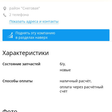
район "Снеговая", ул. Снеговая, 13Д
район "Снеговая"
2 телефона
оф. 112
Показать адреса и контакты
+7 914 704-41-23
+7 914 791-05-80
Поднять эту компанию
в разделах наверх
открыто: 09:00–22:00
Характеристики
Состояние запчастей
б/у
новые
Способы оплаты
наличный расчёт
оплата через расчётный
счёт
Фото