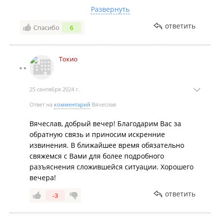
лайм и перец чили).
Развернуть
Ролы холодные.
ответить
Спасибо
6
Грязную посуду со стола не убирают.
В общем очень ужасный филиал…
Токио
25 сентября 2024 г.
Ответ на
комментарий
Вячеслав
Вячеслав, добрый вечер! Благодарим Вас за
обратную связь и приносим искренние
извинения. В ближайшее время обязательно
свяжемся с Вами для более подробного
разъяснения сложившейся ситуации. Хорошего
вечера!
ответить
-3