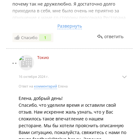
почему так не дружелюбно. Я достаточно долго
приходила в себя, мне было очень не приятно за
отношение к маме со стороны персонала Ресторана
Токио.
Развернуть
Отдельно про подачу и качество блюд.
ответить
Спасибо
1
Очень жаль, что шеф Денис К*** решил возможным
добавлять в блюда ингредиенты не заявленные в
меню (у людей возможна аллергия на
Токио
определенные продукты). В гедза с семгой будет
смесь: семга, минтай, лук и др., в гедза с креветкой
будет горох, некие травы, креветки минимум, я ее
16 октября 2024 г.
не почувствовала и т.д. При этом такая "смесь"
сразу настораживает - это не вкусно и чисто по
Ответ на
комментарий
Елена
органолептическим свойствам - обман. Я плачу за
Елена, добрый день!
гедза с семгой, а получаю некую смесь. Ролл
Спасибо, что уделили время и оставили свой
калифорния: месиво, фото делала администратор,
отзыв. Нам искренне жаль узнать, что у Вас
которая также сообщила, что продукты перестали
сложилось такое впечатление о нашем
быть даже зрительно узнаваемыми и все блюда
ресторане. Мы бы хотели прояснить описанную
удешевляются.
Вами ситуацию, пожалуйста, свяжитесь с нами по
Мне не понравилось ни одно блюдо... впервые