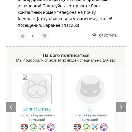
извинения! Пожалуйста, отправьте Ваш
контактный номер телефона на почту
feedback@tokyo-bar.ru для уточнения деталей
посещения. Заранее спасибо!
ответить
0
На кого подписаться
Мы подобрали список этих людей специально для вас.
Spirit of Ecstasy
Si
Анге
Эксперт Справочника
Эксперт Справочника
Экс
компаний
компаний