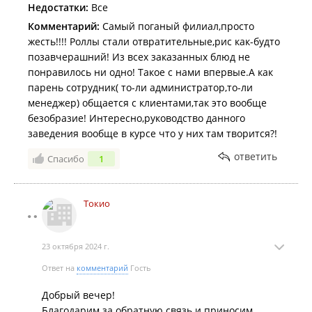
Недостатки:
Все
Комментарий:
Самый поганый филиал,просто
жесть!!!! Роллы стали отвратительные,рис как-будто
позавчерашний! Из всех заказанных блюд не
понравилось ни одно! Такое с нами впервые.А как
парень сотрудник( то-ли администратор,то-ли
менеджер) общается с клиентами,так это вообще
безобразие! Интересно,руководство данного
заведения вообще в курсе что у них там творится?!
ответить
Спасибо
1
Токио
23 октября 2024 г.
Ответ на
комментарий
Гость
Добрый вечер!
Благодарим за обратную связь и приносим