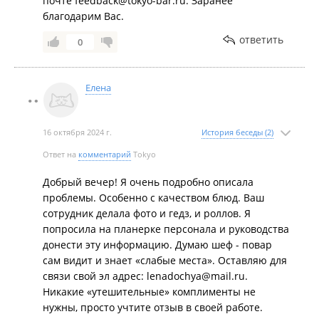
почте feedback@tokyo-bar.ru. Заранее
такое произошло.
благодарим Вас.
Обслуживание на 3 балла. Вы можете нажимать на
кнопку вызова, но ее никто не отслеживает.
ответить
0
Попросили счет - 20 минут ждали, про него
забыли....
Я сама проживаю по Острякова, 8 и ранее была
Елена
частым гостем данного заведения.
Руководство - посмотрите количество
отрицательных отзывов в ленте, это серьезный
16 октября 2024 г.
История беседы (2)
сигнал менять многое.
Ответ на
комментарий
Tokyo
Фото не выкладываю - их сделала администратор,
которую приглашали к столу.
Добрый вечер! Я очень подробно описала
проблемы. Особенно с качеством блюд. Ваш
сотрудник делала фото и гедз, и роллов. Я
попросила на планерке персонала и руководства
донести эту информацию. Думаю шеф - повар
сам видит и знает «слабые места». Оставляю для
связи свой эл адрес: lenadochya@mail.ru.
Никакие «утешительные» комплименты не
нужны, просто учтите отзыв в своей работе.