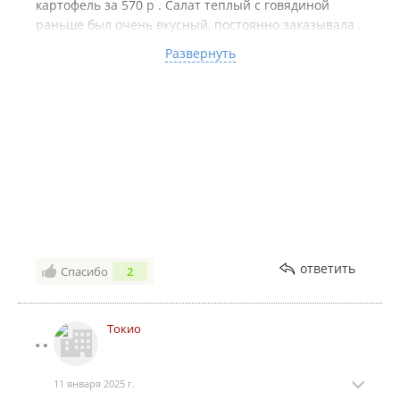
картофель за 570 р . Салат теплый с говядиной
раньше был очень вкусный, постоянно заказывала ,
теперь уже третий раз мне приносят салат с
Развернуть
пережаренной засушенной говядиной , скажите
ваши повара разучились готовить ? Говядина
просто резина, которая с трудом жуется. Удоны
стали безвкусные, пресные . Объясните поварам,
что в удоны нужно класть соль и специи , а не
только поливать их жижей
ответить
Спасибо
2
Токио
11 января 2025 г.