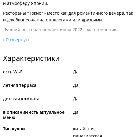
и атмосферу Японии.
Рестораны "Токио" - место как для романтичного вечера, так
и для бизнес-ланча с коллегами или друзьями.
Лучший ресторан января, июля 2022 года по мнению
пользователей
VL.ru
.
Развернуть
Лучший ресторан июля 2021 года по мнению
пользователей
VL.ru
.
Характеристики
Лучший ресторан марта 2020 года по мнению
пользователей
VL.ru
.
есть Wi-Fi
Да
Лучший ресторан 2019 по мнению пользователей
VL.ru
.
летняя терраса
Да
Лучший ресторан января, марта, мая, июля, сентября и
октября 2019 года по мнению пользователей
VL.ru
.
детская комната
Да
в описании есть актуальное
Да
меню
Тип кухни
китайская
паназиатская