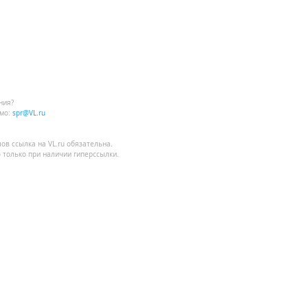
ния?
мо:
spr@VL.ru
лов
ссылка на VL.ru
обязательна.
 только при наличии гиперссылки.