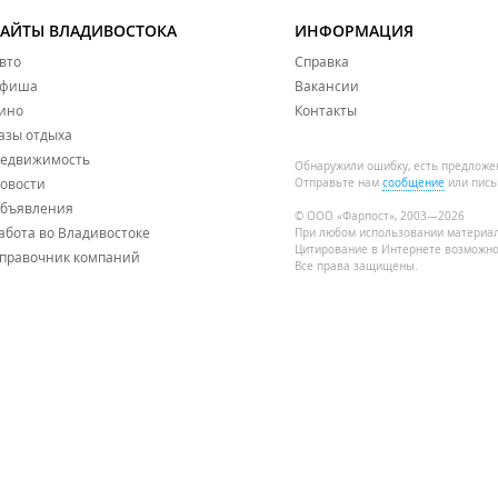
САЙТЫ ВЛАДИВОСТОКА
ИНФОРМАЦИЯ
вто
Справка
фиша
Вакансии
ино
Контакты
азы отдыха
едвижимость
Обнаружили ошибку, есть предложе
овости
Отправьте нам
сообщение
или пись
бъявления
© ООО «Фарпост», 2003—2026
абота во Владивостоке
При любом использовании материа
Цитирование в Интернете возможно
правочник компаний
Все права защищены.