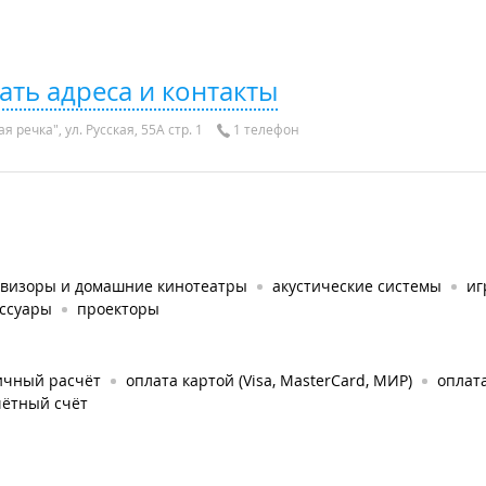
ать адреса и контакты
 речка", ул. Русская, 55А стр. 1
1 телефон
евизоры и домашние кинотеатры
акустические системы
иг
ессуары
проекторы
ичный расчёт
оплата картой (Visa, MasterCard, МИР)
оплат
чётный счёт