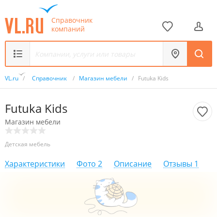
Справочник
компаний
VL.ru
/
Справочник
/
Магазин мебели
/
Futukа Kids
Futukа Kids
Магазин мебели
Детская мебель
Характеристики
Фото
2
Описание
Отзывы
1