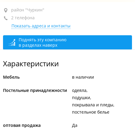
район "Чуркин", ул. Калинина, 8 стр. 2
район "Чуркин"
2 телефона
ТЦ "Калина дом", 1-й этаж
Показать адреса и контакты
+7 (423) 280-43-80
+7 967 958-43-80
Поднять эту компанию
в разделах наверх
закрыто, откроется в 10:00
Характеристики
Мебель
в наличии
Постельные принадлежности
одеяла
подушки
покрывала и пледы
постельное белье
оптовая продажа
Да