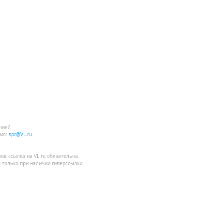
ния?
мо:
spr@VL.ru
лов
ссылка на VL.ru
обязательна.
 только при наличии гиперссылки.