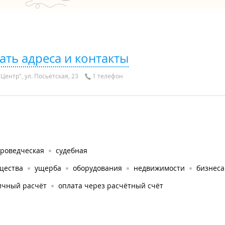
ать адреса и контакты
Центр", ул. Посьетская, 23
1 телефон
ароведческая
судебная
щества
ущерба
оборудования
недвижимости
бизнеса
ичный расчёт
оплата через расчётный счёт