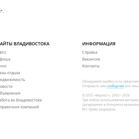
".
САЙТЫ ВЛАДИВОСТОКА
ИНФОРМАЦИЯ
вто
Справка
фиша
Вакансии
ино
Контакты
азы отдыха
едвижимость
Обнаружили ошибку, есть предложе
овости
Отправьте нам
сообщение
или пись
бъявления
© ООО «Фарпост», 2003—2026
абота во Владивостоке
При любом использовании материа
Цитирование в Интернете возможно
правочник компаний
Все права защищены.