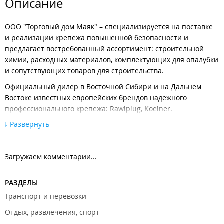
Описание
ООО "Торговый дом Маяк" – специализируется на поставке
и реализации крепежа повышенной безопасности и
предлагает востребованный ассортимент: строительной
химии, расходных материалов, комплектующих для опалубки
и сопутствующих товаров для строительства.
Официальный дилер в Восточной Сибири и на Дальнем
Востоке известных европейских брендов надежного
профессионального крепежа: Rawlplug, Koelner.
Развернуть
Ассортимент:
Химические и механические анкера, аксессуары для
электроинструмента торговой марки Rawlplug;
Загружаем комментарии...
Крепления для фасадной и кровельной изоляции
Koelner;
Общий крепеж и изоляционные материалы
РАЗДЕЛЫ
производства ТПК Руфкомплект;
Монтажные пистолеты Molot.
Транспорт и перевозки
Отдых, развлечения, спорт