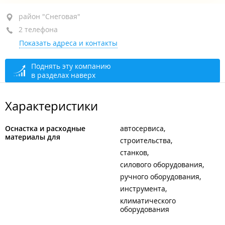
район "Снеговая", ул. Снеговая, 34
район "Снеговая"
2 телефона
+7 914 919-80-06
Показать адреса и контакты
+7 914 950-29-05
закрыто, откроется в 09:00
Поднять эту компанию
в разделах наверх
Характеристики
Оснастка и расходные
автосервиса
материалы для
строительства
станков
силового оборудования
ручного оборудования
инструмента
климатического
оборудования