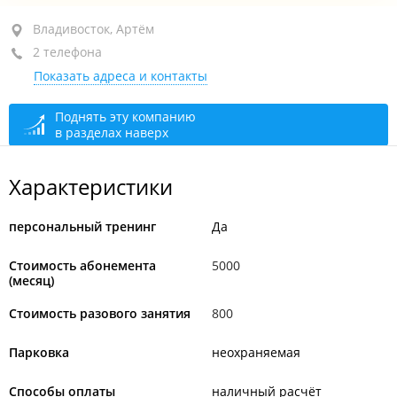
район "Третья рабочая", ул. Аллилуева, 12
Владивосток, Артём
2 телефона
сегодня закрыто
Показать адреса и контакты
Поднять эту компанию
в разделах наверх
Характеристики
персональный тренинг
Да
Стоимость абонемента
5000
(месяц)
Стоимость разового занятия
800
Парковка
неохраняемая
Способы оплаты
наличный расчёт