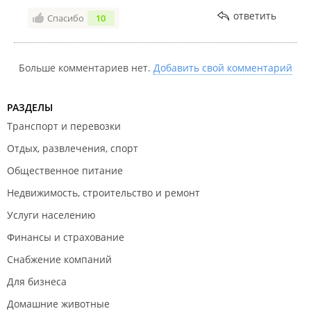
индивидуальный подход к каждому, в зависимости
ответить
Спасибо
10
от физических возможностей и уровня танцевания.
Не знаю, о каком уходе в себя говорил предыдущий
автор. При всем уважении, категорически с ним не
Больше комментариев нет.
Добавить свой комментарий
согласна. Несмотря на молодой возраст, хочется
отметить у Светланы профессионализм, который
есть далеко не у каждого тренера, а также
РАЗДЕЛЫ
прекрасные человеческие качества, отзывчивость
Транспорт и перевозки
и желание помочь разобраться в любом элементе
Отдых, развлечения, спорт
или вопросе. Даже не во время тренировочных
занятий.
Общественное питание
Недвижимость, строительство и ремонт
Услуги населению
Финансы и страхование
Снабжение компаний
Для бизнеса
Домашние животные