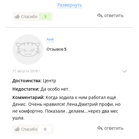
внимание независимо от количества человек в
Развернуть
группе.
Я хожу уже 3-й год и не собираюсь останавливаться
ответить
Спасибо
3
💪🤗
Недостатки:
Не нашла...
Комментарий:
❤
Аня
Отзывов
5
27 августа 2018 г.
Достоинства:
Центр
Недостатки:
Да особо нет.
Комментарий:
Когда ходила к ним работал ещё
Денис. Очень нравился! Лена,Дмитрий профи, но
не комфортно. Показали , делаем...через два мес
ушла.
ответить
Спасибо
0