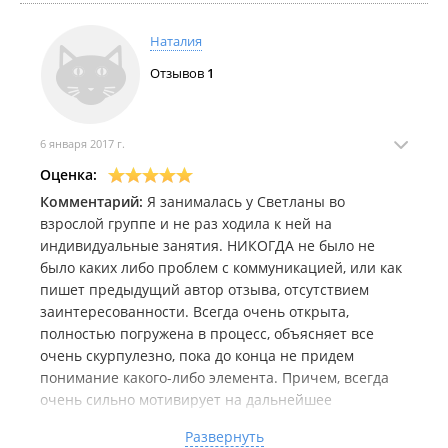
Наталия
Отзывов
1
6 января 2017 г.
Оценка:
Комментарий:
Я занималась у Светланы во
взрослой группе и не раз ходила к ней на
индивидуальные занятия. НИКОГДА не было не
было каких либо проблем с коммуникацией, или как
пишет предыдущий автор отзыва, отсутствием
заинтересованности. Всегда очень открыта,
полностью погружена в процесс, объясняет все
очень скурпулезно, пока до конца не придем
понимание какого-либо элемента. Причем, всегда
очень сильно мотивирует на дальнейшее
продвижение и желание заниматься дальше. На
Развернуть
групповых занятиях также всегда подбирает