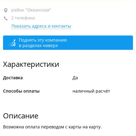
район "Океанская", ул. Шевченко, 68/1
район "Океанская"
2 телефона
+7 984 151-00-06
Показать адреса и контакты
+7 963 941-68-09
По предварительной записи
открыто: 07:00–22:00
Поднять эту компанию
в разделах наверх
Характеристики
Доставка
Да
Способы оплаты
наличный расчёт
Описание
Возможна оплата переводом с карты на карту.