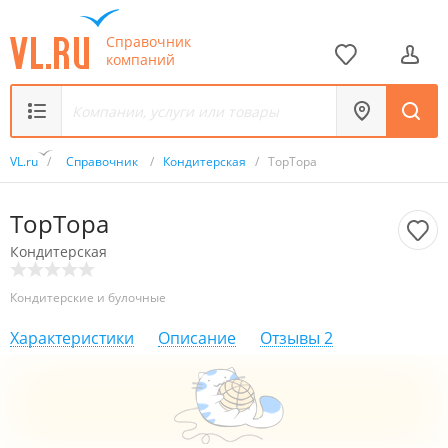
Справочник
компаний
VL.ru
/
Справочник
/
Кондитерская
/
ТорТора
ТорТора
Кондитерская
Кондитерские и булочные
Характеристики
Описание
Отзывы
2