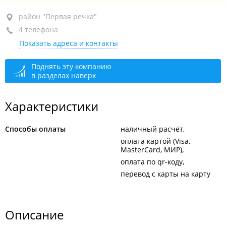
район "Первая речка", ул. Мельниковская, 101
район "Первая речка"
4 телефона
2-й этаж, оф. 202
Показать адреса и контакты
+7 914 725-42-41
+7 914 703-21-53
Поднять эту компанию
в разделах наверх
+7 924 267-65-89
+7 (423) 273-21-53
Характеристики
закрыто, откроется в 11:00
Способы оплаты
наличный расчёт
оплата картой (Visa,
MasterCard, МИР)
оплата по qr-коду
перевод с карты на карту
Описание