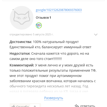
google/102152620878069376003
Отзывов
1
отредактировано 5 августа 2025 г.
Достоинства:
100% натуральный продукт
Единственный кто, балансирует иммунный ответ
Недостатки:
Сначала кажется что дорого, но на
самом деле оно того стоит!!!!!!!!!
Комментарий:
У меня лично и у моих друзей есть
только положительные результаты применения ТФ,
мне этот продукт помог при аутоиммунном
заболевании красная волчанка, которая началась с
обычного тиреоидита несколько лет назад. Год
назад я потеряла ребенка из-за КВ, тогда я уже
знала о ТФ, но очень скептически относилась даже
Развернуть
несмотря на результаты своих друзей, и ни в какую
ответить
Спасибо
0