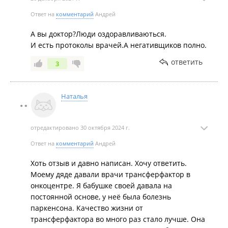
подробно о трансферах, из-за вирусной нагрузки и
Ответ на
комментарий
Андрей
развиваются всякие болячки и АИТ в том числе!!! А
ТФ Трай и ТФ Плюс оооочень хорошо справляются с
А вы доктор?Люди оздоравливаються.
этой проблемой в организме, вот я и решила – буду
И есть протоколы врачей.А негативщиков полно.
продолжать профилактику хотя бы каждый месяц
ответить
3
проводить, это очень хорошо повлияет на
иммунитет, он будет распознавать свои иммунные
клетки от всех чужеродных организму! Всем
Наталья
здоровья и процветания, друзья!!***
отредактировано 30 октября 2024 г.
Ответ на
комментарий
Андрей
Хоть отзыв и давно написан. Хочу ответить.
Моему дяде давали врачи трансферфактор в
онкоцентре. Я бабушке своей давала на
постоянной основе, у неё была болезнь
паркенсона. Качество жизни от
трансферфактора во много раз стало лучше. Она