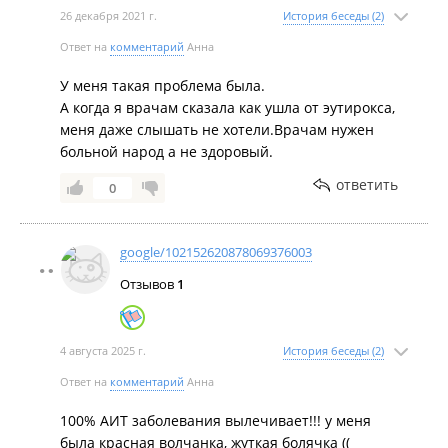
26 декабря 2021 г.
История беседы (2)
Ответ на
комментарий
Анна
У меня такая проблема была.
А когда я врачам сказала как ушла от эутирокса,
меня даже слышать не хотели.Врачам нужен
больной народ а не здоровый.
ответить
0
google/102152620878069376003
Отзывов
1
4 августа 2025 г.
История беседы (2)
Ответ на
комментарий
Анна
100% АИТ заболевания вылечивает!!! у меня
была красная волчанка, жуткая болячка ((