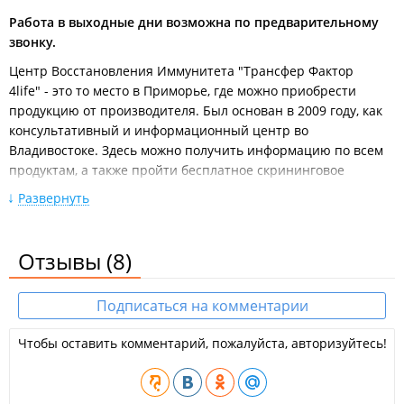
Работа в выходные дни возможна по предварительному
звонку.
Центр Восстановления Иммунитета "Трансфер Фактор
4life" - это то место в Приморье, где можно приобрести
продукцию от производителя. Был основан в 2009 году, как
консультативный и информационный центр во
Владивостоке. Здесь можно получить информацию по всем
продуктам, а также пройти бесплатное скрининговое
обследование на аппаратно-программном комплексе ROFES.
Развернуть
Ассортимент представлен всей линейкой трансфер
факторов, витаминными и минеральными комплексами,
Отзывы
(8)
энерготониками, диетическим протеиновым питанием.
Трансфер факторs 4Life заботятся о поддержке
Подписаться на комментарии
вашего иммунитета, входят в
запатентованные программы омоложения, коррекции веса и
Чтобы оставить комментарий, пожалуйста, авторизуйтесь!
другие.
ИП Яненко О. В.