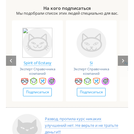
На кого подписаться
Мы подобрали список этих людей специально для вас.
Spirit of Ecstasy
Si
Анге
Эксперт Справочника
Эксперт Справочника
Экс
компаний
компаний
Подписаться
Подписаться
Развод, пропила курс никаких
улучшений нет. Не верьте и не тратьте
деньги!!!