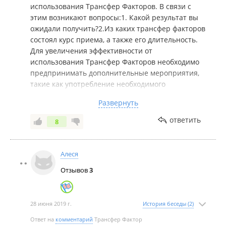
использования Трансфер Факторов. В связи с
этим возникают вопросы:1. Какой результат вы
ожидали получить?2.Из каких трансфер факторов
состоял курс приема, а также его длительность.
Для увеличения эффективности от
использования Трансфер Факторов необходимо
предпринимать дополнительные мероприятия,
такие как употребление необходимого
количества чистой воды, сорбентов, в некоторых
Развернуть
случаях, соблюдение диеты, дополнительная
медикаментозная поддержка. Готова лично
ответить
8
разобраться в вашей ситуации. Директор Яненко
Ольга Владимировна
Алеся
Отзывов
3
28 июня 2019 г.
История беседы (2)
Ответ на
комментарий
Трансфер Фактор