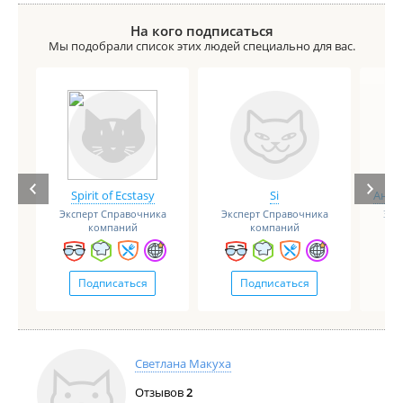
На кого подписаться
Мы подобрали список этих людей специально для вас.
Spirit of Ecstasy
Si
Анге
Эксперт Справочника
Эксперт Справочника
Экс
компаний
компаний
Подписаться
Подписаться
Светлана Макуха
Отзывов
2