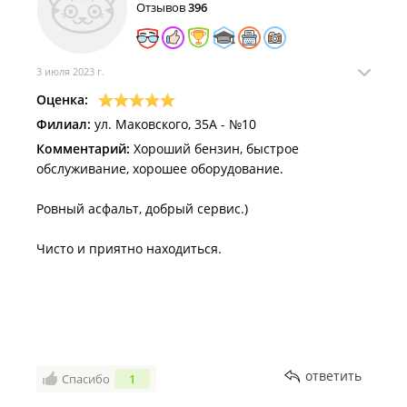
Отзывов
396
произведена, то как говориться и все. Результат -
деньги отданы, бензина нет, чек получен, т.е.
обманул азс. Деньги дал, а сам не заправился - вина
3 июля 2023 г.
моя. Заправляйтесь на бензо - самые хорошие
заправки в мире.
Оценка:
Филиал:
ул. Маковского, 35А - №10
Комментарий:
Хороший бензин, быстрое
обслуживание, хорошее оборудование.
Ровный асфальт, добрый сервис.)
Чисто и приятно находиться.
ответить
Спасибо
1