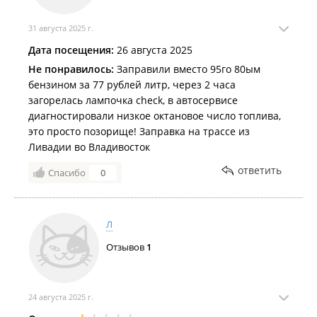
«Роснефти» убрали АИ-98.
2025 год
31 августа 2025 г.
За год во Владивостоке топливо подорожало от 6,8 до 19,7%​.
Дата посещения:
26 августа 2025
На большинстве заправок во Владивостоке подорожало
Не понравилось:
Заправили вместо 95го 80ым
топливо, на двух бензин подешевел​.
бензином за 77 рублей литр, через 2 часа
загорелась лампочка check, в автосервисе
От 90 копеек до 2 рублей: бензин во Владивостоке
диагностировали низкое октановое число топлива,
продолжает дорожать​.
это просто позорище! Заправка на трассе из
Второй раз за октябрь во Владивостоке подорожало топливо,
Ливадии во Владивосток
а зимнего дизеля ещё нет.
ответить
Спасибо
0
Во Владивостоке почти везде подорожал дизель и частично
– бензин.
Во Владивостоке снова дорожает бензин, а дизельное
Л
топливо дешевеет.
Отзывов
1
24 августа 2025 г.