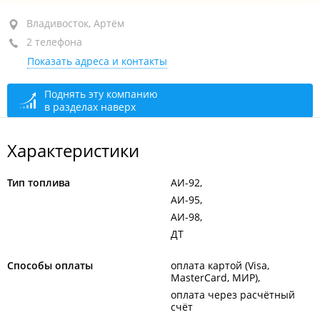
район "Некрасовская", ул. Военное шоссе, 2А
Владивосток, Артём
(№5)
2 телефона
круглосуточно
Показать адреса и контакты
Поднять эту компанию
в разделах наверх
Характеристики
Тип топлива
АИ-92
АИ-95
АИ-98
ДТ
Способы оплаты
оплата картой (Visa,
MasterCard, МИР)
оплата через расчётный
счёт