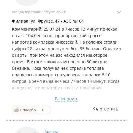
отредактировано 7 августа 2024 г.
Филиал:
ул. Фрунзе, 47 - АЗС №104
Комментарий:
25.07.24 в 7часов 12 минут приехал
на азс 104 бензо по аэропортовской трассе
напротив комплекса Янковский. На колонке стояли
цифры 22 литра, мне нужен был 95 бензин. Оплатил
с карты, при этом на азс находился некоторое
время. В итоге залилось мгновенно 30 литров
бензина. Пока получал чек, стрелка топлива
поднялась примерно на уровень заправки 8-10
литров. Время выдачи чека 7 часов 14 минут. Когда
я подошел к оператору на кассу, последняя
сообщила мне что у нее по всем приборам все
Развернуть
залито, и мои доводы о дозаливки всего 8 литров,
т.е. до 30 литров по счетчику колонки ее не
ответить
Спасибо
0
принимались. С упорством оператор доказывала
мне, что чек вылазит только после заправки. И о
удивительно, она показала мне чек, выданный
Ариана