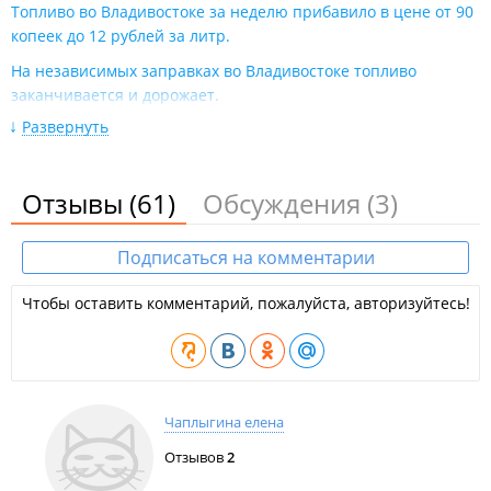
Топливо во Владивостоке за неделю прибавило в цене от 90
копеек до 12 рублей за литр​.
На независимых заправках во Владивостоке топливо
заканчивается и дорожает​.
Развернуть
На «Бензо» во Владивостоке закончился бензин – заводы
перестали отгружать топливо​.
Стоимость топлива во Владивостоке поднялась от 1,5 до 10
Отзывы
(61)
Обсуждения
(3)
рублей за литр​.
Во Владивостоке снова подорожал бензин​.
Подписаться на комментарии
Во Владивостоке второй раз за месяц подорожал бензин​.
Чтобы оставить комментарий, пожалуйста, авторизуйтесь!
В преддверии летнего сезона во Владивостоке снова
дорожает бензин​
.
Цены на топливо во Владивостоке продолжают колебаться​.
Основные сети во Владивостоке повысили цены на бензин,
Чаплыгина елена
остальные её снижают​.
Отзывов
2
Бензин на независимых заправках дешевеет, а на бывшей