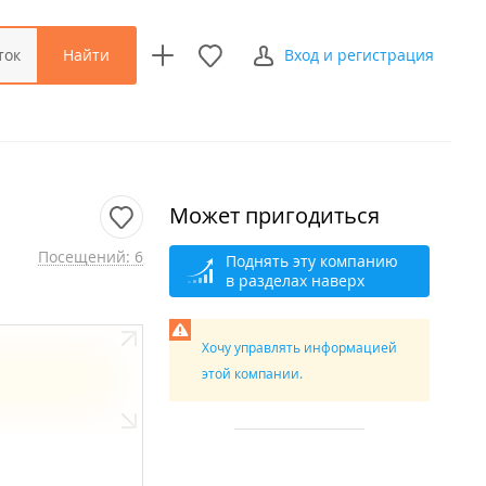
Найти
ток
Вход и регистрация
Может пригодиться
Посещений: 6
Поднять эту компанию
в разделах наверх
Хочу управлять информацией
этой компании.