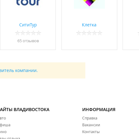
СитиТур
Клетка
65 отзывов
авитель компании.
САЙТЫ ВЛАДИВОСТОКА
ИНФОРМАЦИЯ
вто
Справка
фиша
Вакансии
ино
Контакты
азы отдыха