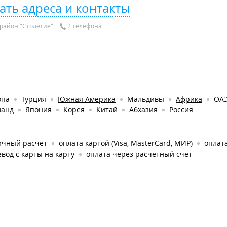
ать адреса и контакты
район "Столетие"
2 телефона
опа
Турция
Южная Америка
Мальдивы
Африка
ОА
ланд
Япония
Корея
Китай
Абхазия
Россия
ичный расчёт
оплата картой (Visa, MasterCard, МИР)
оплата
вод с карты на карту
оплата через расчётный счёт