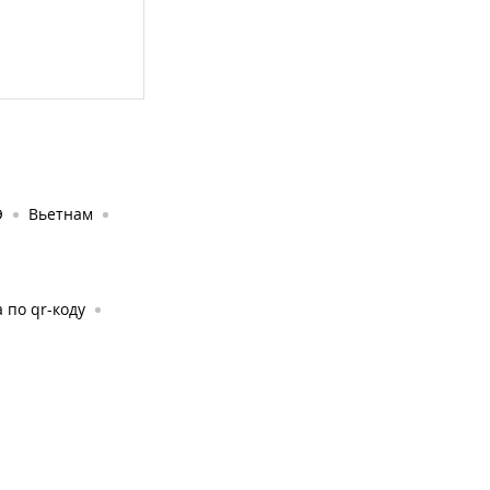
Э
Вьетнам
 по qr-коду