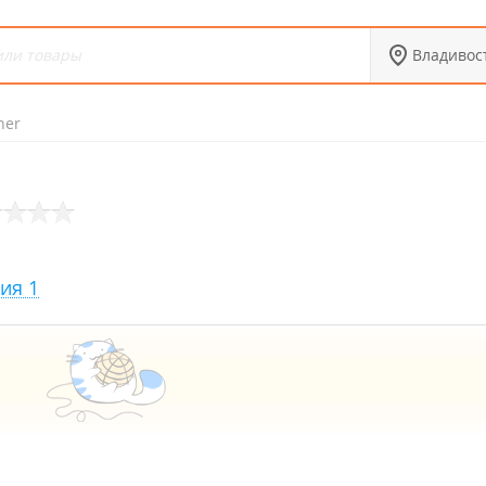
Владивос
ner
ия 1