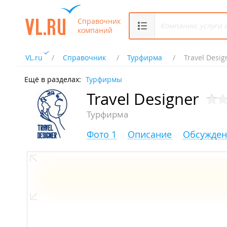
Справочник
компаний
VL.ru
Справочник
Турфирма
Travel Desig
Ещё в разделах:
Турфирмы
Travel Designer
Турфирма
Фото 1
Описание
Обсужден